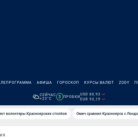
ЕЛЕПРОГРАММА
АФИША
ГОРОСКОП
КУРСЫ ВАЛЮТ
ZODY
П
USD 80,93
СЕЙЧАС
3
ПРОБКИ
+23°C
EUR 93,19
ают волонтеры Красноярских столбов
Омич сравнил Красноярск с Лонд
ЦИЯ