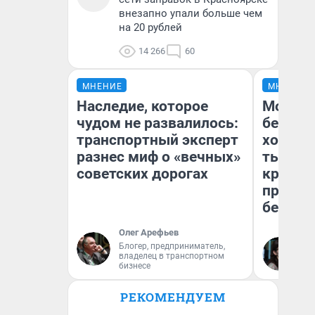
внезапно упали больше чем
на 20 рублей
14 266
60
МНЕНИЕ
МНЕНИЕ
Наследие, которое
Мой ба
чудом не развалилось:
береже
транспортный эксперт
хотела 
разнес миф о «вечных»
тысяч,
советских дорогах
кредит,
приеха
безопа
Олег Арефьев
Блогер, предприниматель,
Кс
владелец в транспортном
Ав
бизнесе
РЕКОМЕНДУЕМ