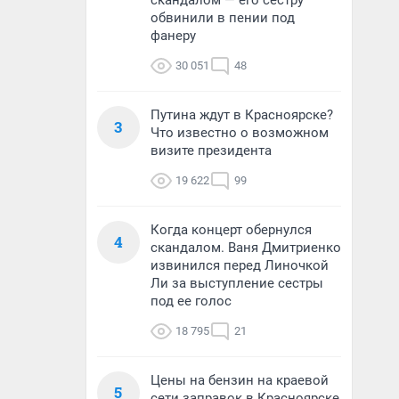
скандалом — его сестру
обвинили в пении под
фанеру
30 051
48
Путина ждут в Красноярске?
3
Что известно о возможном
визите президента
19 622
99
Когда концерт обернулся
4
скандалом. Ваня Дмитриенко
извинился перед Линочкой
Ли за выступление сестры
под ее голос
18 795
21
Цены на бензин на краевой
5
сети заправок в Красноярске