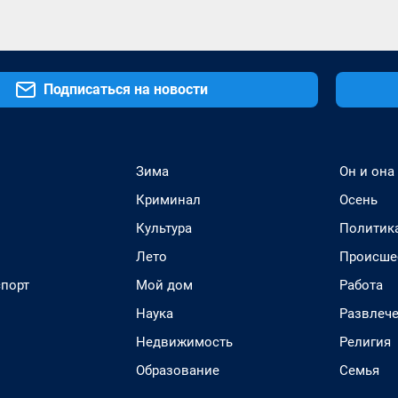
Подписаться на новости
Зима
Он и она
Криминал
Осень
Культура
Политик
Лето
Происше
спорт
Мой дом
Работа
Наука
Развлеч
Недвижимость
Религия
Образование
Семья