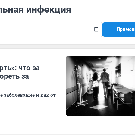
ельная инфекция
Примен
рть»: что за
ореть за
е заболевание и как от