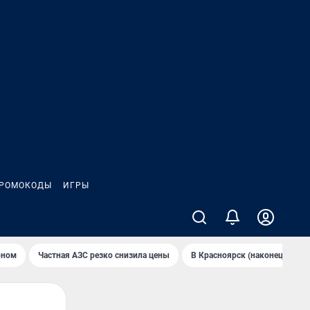
РОМОКОДЫ
ИГРЫ
оном
Частная АЗС резко снизила цены
В Крaсноярск (нaконец-то) н