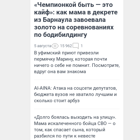
«Чемпионкой быть — это
кайф»: как мама в декрете
из Барнаула завоевала
золото на соревнованиях
по бодибилдингу
5 августа
15 962
1
В уфимский приют привезли
пермячку Марину, которая почти
ничего о себе не помнит. Посмотрите,
вдруг она вам знакома
AI-AINA: Атака на соцсети депутатов,
бюджета вузов не хватило лучшим и
сколько стоит арбуз
«Долго боялась выходить на улицу».
Мама искалеченного бойца СВО — о
том, как спасает сына, который
разбился по пути к невесте