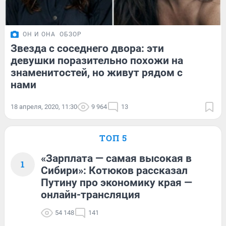
ОН И ОНА
ОБЗОР
Звезда с соседнего двора: эти
девушки поразительно похожи на
знаменитостей, но живут рядом с
нами
18 апреля, 2020, 11:30
9 964
13
ТОП 5
«Зарплата — самая высокая в
1
Сибири»: Котюков рассказал
Путину про экономику края —
онлайн-трансляция
54 148
141