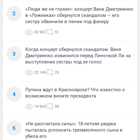
«Люди же не глухие»: концерт Вани Дмитриенко
2
в «Лужниках» обернулся скандалом — его
сестру обвинили в пении под фанеру
30 967
51
Когда концерт обернулся скандалом. Ваня
3
Дмитриенко извинился перед Линочкой Ли за
выступление сестры под ее голос
22 149
23
Путина ждут в Красноярске? Что известно о
4
возможном визите президента
19 905
99
«Не рассчитала силы»: 18-летняя ужурка
5
пыталась успокоить трехмесячного сына и
убила его