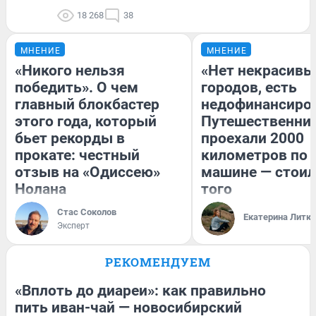
18 268
38
МНЕНИЕ
МНЕНИЕ
«Никого нельзя
«Нет некрасивы
победить». О чем
городов, есть
главный блокбастер
недофинансиро
этого года, который
Путешественни
бьет рекорды в
проехали 2000
прокате: честный
километров по 
отзыв на «Одиссею»
машине — стоил
Нолана
того
Стас Соколов
Екатерина Литк
Эксперт
РЕКОМЕНДУЕМ
«Вплоть до диареи»: как правильно
пить иван-чай — новосибирский