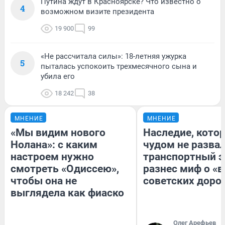
Путина ждут в Красноярске? Что известно о
4
возможном визите президента
19 900
99
«Не рассчитала силы»: 18-летняя ужурка
5
пыталась успокоить трехмесячного сына и
убила его
18 242
38
МНЕНИЕ
МНЕНИЕ
«Мы видим нового
Наследие, кото
Нолана»: с каким
чудом не разва
настроем нужно
транспортный э
смотреть «Одиссею»,
разнес миф о «
чтобы она не
советских доро
выглядела как фиаско
Олег Арефьев