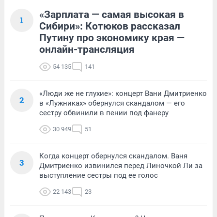
«Зарплата — самая высокая в
1
Сибири»: Котюков рассказал
Путину про экономику края —
онлайн-трансляция
54 135
141
«Люди же не глухие»: концерт Вани Дмитриенко
2
в «Лужниках» обернулся скандалом — его
сестру обвинили в пении под фанеру
30 949
51
Когда концерт обернулся скандалом. Ваня
3
Дмитриенко извинился перед Линочкой Ли за
выступление сестры под ее голос
22 143
23