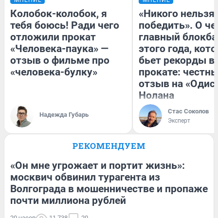
Колобок-колобок, я
«Никого нельзя
тебя боюсь! Ради чего
победить». О ч
отложили прокат
главный блокба
«Человека-паука» —
этого года, кот
отзыв о фильме про
бьет рекорды в
«человека-булку»
прокате: честн
отзыв на «Одис
Нолана
Стас Соколов
Надежда Губарь
Эксперт
РЕКОМЕНДУЕМ
«Он мне угрожает и портит жизнь»:
москвич обвинил турагента из
Волгограда в мошенничестве и пропаже
почти миллиона рублей
20 часов
11 738
20