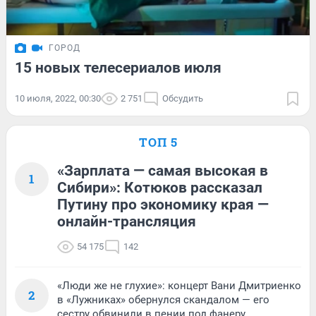
ГОРОД
15 новых телесериалов июля
10 июля, 2022, 00:30
2 751
Обсудить
ТОП 5
«Зарплата — самая высокая в
1
Сибири»: Котюков рассказал
Путину про экономику края —
онлайн-трансляция
54 175
142
«Люди же не глухие»: концерт Вани Дмитриенко
2
в «Лужниках» обернулся скандалом — его
сестру обвинили в пении под фанеру