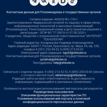
Контактные данные для Роскомнадзора и государственных органов
Сетевое издание «NGS24.RU» (18+)
Зарегистрировано Федеральной службой по надзору в сфере связи,
информационных технологий и массовых коммуникаций
(Роскомнадзор). Регистрационный номер и дата принятия решения о
регистрации - ЭЛ № ФС 77-78818 от 07.08.2020 г.
Учредитель: Общество с ограниченной ответственностью "ИНТЕРНЕТ
ТЕХНОЛОГИИ"
Главный редактор: Кондрашова Надежда Александровна
Адрес редакции: 660017, Россия, Красноярск, пр. Мира, 94, оф. 230,
телефон 8 (391) 252-99-53, 8 (999) 315-05-05
Электронный адрес редакции:
ngs24@shkulev.ru
Контактные данные для Роскомнадзора и государственных органов:
juristnsk@shkulev.ru
Техподдержка:
help@shkulev.ru
Связаться с отделом продаж: 8 (383) 212-52-52, 8 (800) 200-03-83 (звонок
с сотового бесплатный),
reklamangs@shkulev.ru
Редакция сайта не несет ответственности за достоверность
информации, содержащейся в рекламных объявлениях.
Особенности эксплуатации (использования) веб-портала регулируются:
Руководством пользователя
Описанием функциональных характеристик ПО
Условиями использования веб-портала и политикой
конфиденциальности персональных данных