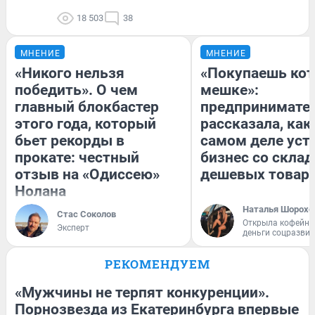
18 503
38
МНЕНИЕ
МНЕНИЕ
«Никого нельзя
«Покупаешь кот
победить». О чем
мешке»:
главный блокбастер
предпринимате
этого года, который
рассказала, как
бьет рекорды в
самом деле уст
прокате: честный
бизнес со скла
отзыв на «Одиссею»
дешевых товар
Нолана
Наталья Шорохо
Стас Соколов
Открыла кофейну
Эксперт
деньги соцразви
РЕКОМЕНДУЕМ
«Мужчины не терпят конкуренции».
Порнозвезда из Екатеринбурга впервые