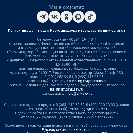
Мы в соцсетях
Контактные данные для Роскомнадзора и государственных органов
Сетевое издание «NGS24.RU» (18+)
Зарегистрировано Федеральной службой по надзору в сфере связи,
информационных технологий и массовых коммуникаций
(Роскомнадзор). Регистрационный номер и дата принятия решения о
регистрации - ЭЛ № ФС 77-78818 от 07.08.2020 г.
Учредитель: Общество с ограниченной ответственностью "ИНТЕРНЕТ
ТЕХНОЛОГИИ"
Главный редактор: Кондрашова Надежда Александровна
Адрес редакции: 660017, Россия, Красноярск, пр. Мира, 94, оф. 230,
телефон 8 (391) 252-99-53, 8 (999) 315-05-05
Электронный адрес редакции:
ngs24@shkulev.ru
Контактные данные для Роскомнадзора и государственных органов:
juristnsk@shkulev.ru
Техподдержка:
help@shkulev.ru
Связаться с отделом продаж: 8 (383) 212-52-52, 8 (800) 200-03-83 (звонок
с сотового бесплатный),
reklamangs@shkulev.ru
Редакция сайта не несет ответственности за достоверность
информации, содержащейся в рекламных объявлениях.
Особенности эксплуатации (использования) веб-портала регулируются:
Руководством пользователя