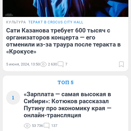
КУЛЬТУРА
ТЕРАКТ В CROCUS CITY HALL
Сати Казанова требует 600 тысяч с
организаторов концерта — его
отменили из-за траура после теракта в
«Крокусе»
5 июня, 2024, 13:50
2 630
7
ТОП 5
«Зарплата — самая высокая в
1
Сибири»: Котюков рассказал
Путину про экономику края —
онлайн-трансляция
53 736
137