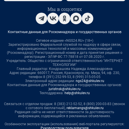
Мы в соцсетях
Контактные данные для Роскомнадзора и государственных органов
Сетевое издание «NGS24.RU» (18+)
Зарегистрировано Федеральной службой по надзору в сфере связи,
информационных технологий и массовых коммуникаций
(Роскомнадзор). Регистрационный номер и дата принятия решения о
регистрации - ЭЛ № ФС 77-78818 от 07.08.2020 г.
Учредитель: Общество с ограниченной ответственностью "ИНТЕРНЕТ
ТЕХНОЛОГИИ"
Главный редактор: Кондрашова Надежда Александровна
Адрес редакции: 660017, Россия, Красноярск, пр. Мира, 94, оф. 230,
телефон 8 (391) 252-99-53, 8 (999) 315-05-05
Электронный адрес редакции:
ngs24@shkulev.ru
Контактные данные для Роскомнадзора и государственных органов:
juristnsk@shkulev.ru
Техподдержка:
help@shkulev.ru
Связаться с отделом продаж: 8 (383) 212-52-52, 8 (800) 200-03-83 (звонок
с сотового бесплатный),
reklamangs@shkulev.ru
Редакция сайта не несет ответственности за достоверность
информации, содержащейся в рекламных объявлениях.
Особенности эксплуатации (использования) веб-портала регулируются:
Руководством пользователя