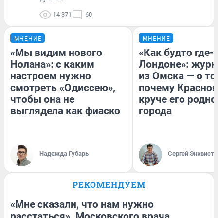
14 371
60
МНЕНИЕ
МНЕНИЕ
«Мы видим нового
«Как будто где-
Нолана»: с каким
Лондоне»: журн
настроем нужно
из Омска — о то
смотреть «Одиссею»,
почему Красно
чтобы она не
круче его родно
выглядела как фиаско
города
Надежда Губарь
Сергей Энквист
РЕКОМЕНДУЕМ
«Мне сказали, что нам нужно
расстаться». Московского врача