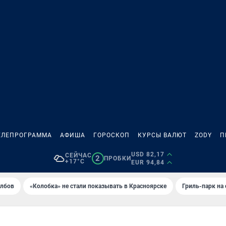
ЕЛЕПРОГРАММА
АФИША
ГОРОСКОП
КУРСЫ ВАЛЮТ
ZODY
П
USD 82,17
СЕЙЧАС
2
ПРОБКИ
+17°C
EUR 94,84
олбов
«Колобка» не стали показывать в Красноярске
Гриль-парк на