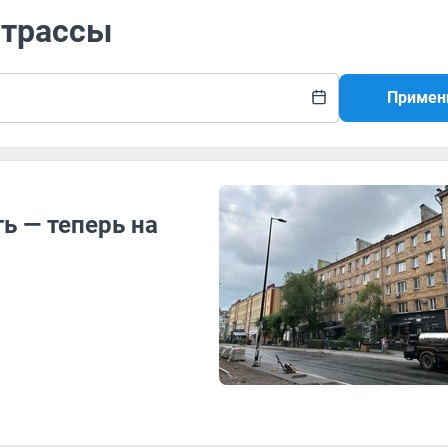
 трассы
Примен
ть — теперь на