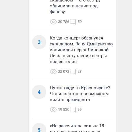
скандалом — его сестру
обвинили в пении под
фанеру
30 786
50
Когда концерт обернулся
3
скандалом. Ваня Дмитриенко
извинился перед Линочкой
Ли за выступление сестры
под ее голос
22 072
23
Путина ждут в Красноярске?
4
Что известно о возможном
визите президента
19 830
99
«Не рассчитала силы»: 18-
5
летняя ужурка пыталась