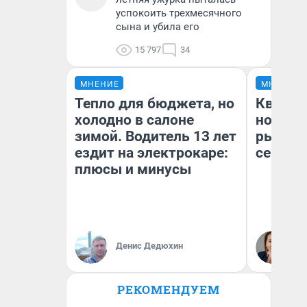
успокоить трехмесячного
сына и убила его
15 797
34
МНЕНИЕ
МНЕНИЕ
Тепло для бюджета, но
Кварти
холодно в салоне
но деш
зимой. Водитель 13 лет
рынок 
ездит на электрокаре:
сейчас
плюсы и минусы
Ек
Денис Дедюхин
ди
не
РЕКОМЕНДУЕМ