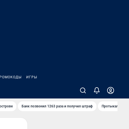
РОМОКОДЫ
ИГРЫ
 острове
Банк позвонил 1263 раза и получил штраф
Протыкал проду