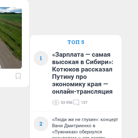
ТОП 5
«Зарплата — самая
1
высокая в Сибири»:
Котюков рассказал
Путину про
экономику края —
онлайн-трансляция
53 956
137
«Люди же не глухие»: концерт
2
Вани Дмитриенко в
«Лужниках» обернулся