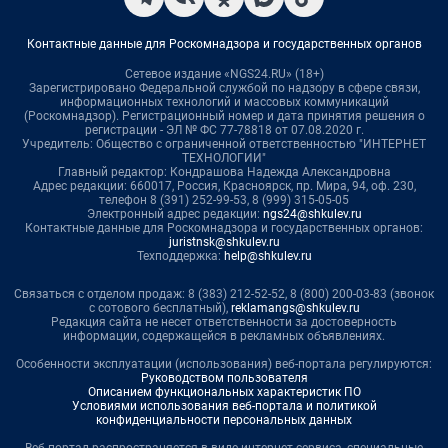
Контактные данные для Роскомнадзора и государственных органов
Сетевое издание «NGS24.RU» (18+)
Зарегистрировано Федеральной службой по надзору в сфере связи,
информационных технологий и массовых коммуникаций
(Роскомнадзор). Регистрационный номер и дата принятия решения о
регистрации - ЭЛ № ФС 77-78818 от 07.08.2020 г.
Учредитель: Общество с ограниченной ответственностью "ИНТЕРНЕТ
ТЕХНОЛОГИИ"
Главный редактор: Кондрашова Надежда Александровна
Адрес редакции: 660017, Россия, Красноярск, пр. Мира, 94, оф. 230,
телефон 8 (391) 252-99-53, 8 (999) 315-05-05
Электронный адрес редакции:
ngs24@shkulev.ru
Контактные данные для Роскомнадзора и государственных органов:
juristnsk@shkulev.ru
Техподдержка:
help@shkulev.ru
Связаться с отделом продаж: 8 (383) 212-52-52, 8 (800) 200-03-83 (звонок
с сотового бесплатный),
reklamangs@shkulev.ru
Редакция сайта не несет ответственности за достоверность
информации, содержащейся в рекламных объявлениях.
Особенности эксплуатации (использования) веб-портала регулируются:
Руководством пользователя
Описанием функциональных характеристик ПО
Условиями использования веб-портала и политикой
конфиденциальности персональных данных
Веб-портал распространяется в виде интернет-сервиса, специальные