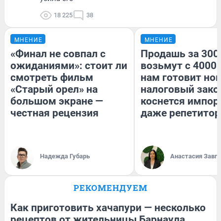
18 225
38
МНЕНИЕ
МНЕНИЕ
«Финал не совпал с
Продашь за 3000
ожиданиями»: стоит ли
возьмут с 4000.
смотреть фильм
нам готовит но
«Старый орел» на
налоговый зако
большом экране —
коснется импор
честная рецензия
даже репетитор
Надежда Губарь
Анастасия Завг
РЕКОМЕНДУЕМ
Как приготовить хачапури — несколько
рецептов от жительницы Барнаула