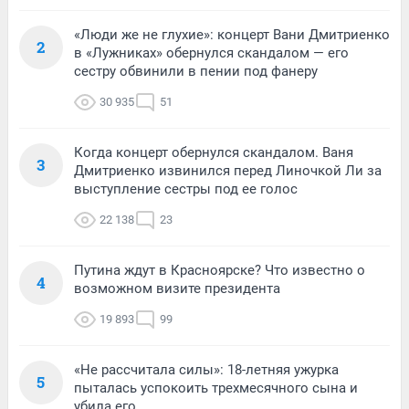
«Люди же не глухие»: концерт Вани Дмитриенко
2
в «Лужниках» обернулся скандалом — его
сестру обвинили в пении под фанеру
30 935
51
Когда концерт обернулся скандалом. Ваня
3
Дмитриенко извинился перед Линочкой Ли за
выступление сестры под ее голос
22 138
23
Путина ждут в Красноярске? Что известно о
4
возможном визите президента
19 893
99
«Не рассчитала силы»: 18-летняя ужурка
5
пыталась успокоить трехмесячного сына и
убила его