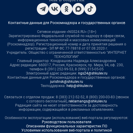
Контактные данные для Роскомнадзора и государственных органов
Сетевое издание «NGS24.RU» (18+)
Зарегистрировано Федеральной службой по надзору в сфере связи,
информационных технологий и массовых коммуникаций
(Роскомнадзор). Регистрационный номер и дата принятия решения о
регистрации - ЭЛ № ФС 77-78818 от 07.08.2020 г.
Учредитель: Общество с ограниченной ответственностью "ИНТЕРНЕТ
ТЕХНОЛОГИИ"
Главный редактор: Кондрашова Надежда Александровна
Адрес редакции: 660017, Россия, Красноярск, пр. Мира, 94, оф. 230,
телефон 8 (391) 252-99-53, 8 (999) 315-05-05
Электронный адрес редакции:
ngs24@shkulev.ru
Контактные данные для Роскомнадзора и государственных органов:
juristnsk@shkulev.ru
Техподдержка:
help@shkulev.ru
Связаться с отделом продаж: 8 (383) 212-52-52, 8 (800) 200-03-83 (звонок
с сотового бесплатный),
reklamangs@shkulev.ru
Редакция сайта не несет ответственности за достоверность
информации, содержащейся в рекламных объявлениях.
Особенности эксплуатации (использования) веб-портала регулируются:
Руководством пользователя
Описанием функциональных характеристик ПО
Условиями использования веб-портала и политикой