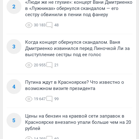
«Люди же не глухие»: концерт Вани Дмитриенко
2
в «Лужниках» обернулся скандалом — его
сестру обвинили в пении под фанеру
30 183
48
Когда концерт обернулся скандалом. Ваня
3
Дмитриенко извинился перед Линочкой Ли за
выступление сестры под ее голос
20 955
21
Путина ждут в Красноярске? Что известно о
4
возможном визите президента
19 647
99
Цены на бензин на краевой сети заправок в
5
Красноярске внезапно упали больше чем на 20
рублей
14 293
60