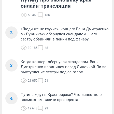
онлайн-трансляция
53 469
136
«Люди же не глухие»: концерт Вани Дмитриенко
2
в «Лужниках» обернулся скандалом — его
сестру обвинили в пении под фанеру
30 185
48
Когда концерт обернулся скандалом. Ваня
3
Дмитриенко извинился перед Линочкой Ли за
выступление сестры под ее голос
21 059
21
Путина ждут в Красноярске? Что известно о
4
возможном визите президента
19 648
99