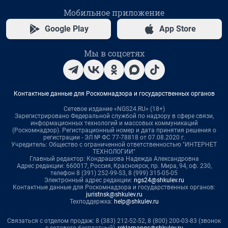
Мобильное приложение
Google Play
App Store
Мы в соцсетях
Контактные данные для Роскомнадзора и государственных органов
Сетевое издание «NGS24.RU» (18+)
Зарегистрировано Федеральной службой по надзору в сфере связи,
информационных технологий и массовых коммуникаций
(Роскомнадзор). Регистрационный номер и дата принятия решения о
регистрации - ЭЛ № ФС 77-78818 от 07.08.2020 г.
Учредитель: Общество с ограниченной ответственностью "ИНТЕРНЕТ
ТЕХНОЛОГИИ"
Главный редактор: Кондрашова Надежда Александровна
Адрес редакции: 660017, Россия, Красноярск, пр. Мира, 94, оф. 230,
телефон 8 (391) 252-99-53, 8 (999) 315-05-05
Электронный адрес редакции:
ngs24@shkulev.ru
Контактные данные для Роскомнадзора и государственных органов:
juristnsk@shkulev.ru
Техподдержка:
help@shkulev.ru
Связаться с отделом продаж: 8 (383) 212-52-52, 8 (800) 200-03-83 (звонок
с сотового бесплатный),
reklamangs@shkulev.ru