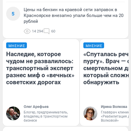
Цены на бензин на краевой сети заправок в
5
Красноярске внезапно упали больше чем на 20
рублей
14 294
60
МНЕНИЕ
МНЕНИЕ
Наследие, которое
«Спуталась речь
чудом не развалилось:
пургу». Врач — о
транспортный эксперт
смертельном ди
разнес миф о «вечных»
который сложн
советских дорогах
обнаружить
Олег Арефьев
Ирина Волкова
Блогер, предприниматель,
Главврач клиник
владелец в транспортном
«Реабилитация д
бизнесе
Волковой»