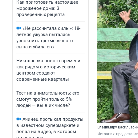
Как приготовить настоящее
мороженое дома: 3
проверенных рецепта
«Не рассчитала силы»: 18-
летняя ужурка пыталась
успокоить трехмесячного
сына и убила его
Николаевка нового времени:
как рядом с историческим
центром создают
современные кварталы
Тест на внимательность: его
смогут пройти только 5%
людей — вы в их числе?
Ачинец протыкал продукты
в известном супермаркете и
Владимиру Васильевич
попал на видео, в котором
Источник: 
предоставл
странно все