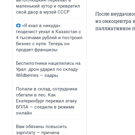
автоплюшкин переехал в
маленький хутор и превратил
свой двор в музей СССР
После неудачног
из онкоцентра 
«Я ехал в никуда»:
паллиативное л
геодезист уехал в Казахстан с
4 тысячами рублей и построил
бизнес с нуля. Теперь он
продает франшизы
Беспилотники нацелились на
Урал: дрон ударил по складу
Wildberries — кадры
Попали в склад, сотрудники
сбегали в лес. Как
Екатеринбург пережил атаку
БПЛА — следили в режиме
онлайн
Вам обязаны повысить
зарплату — причина