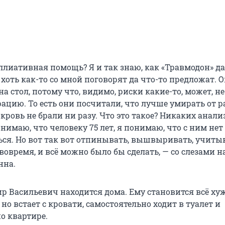
ллиативная помощь? Я и так знаю, как «Травмодон» да
 хоть как-то со мной поговорят да что-то предложат. 
 на стол, потому что, видимо, риски какие-то, может, не
цию. То есть они посчитали, что лучше умирать от ра
ровь не брали ни разу. Что это такое? Никаких анали
нимаю, что человеку 75 лет, я понимаю, что с ним не
ься. Но вот так вот отпинывать, вышвыривать, учитыв
овремя, и всё можно было бы сделать, — со слезами н
нна.
р Васильевич находится дома. Ему становится всё хуж
 но встает с кровати, самостоятельно ходит в туалет и
о квартире.