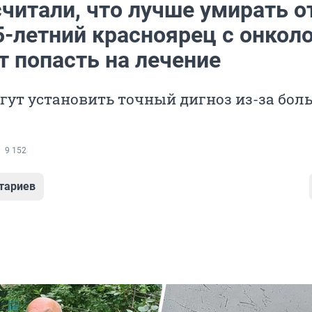
читали, что лучше умирать о
5-летний красноярец с онкол
т попасть на лечение
гут установить точный дигноз из-за бол
9 152
тариев