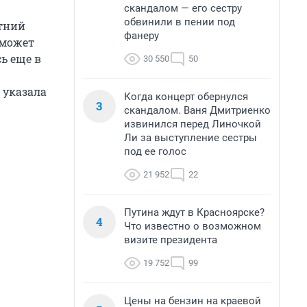
скандалом — его сестру
обвинили в пении под
етний
фанеру
 может
ь еще в
30 550
50
 указала
Когда концерт обернулся
3
скандалом. Ваня Дмитриенко
извинился перед Линочкой
Ли за выступление сестры
под ее голос
21 952
22
Путина ждут в Красноярске?
4
Что известно о возможном
визите президента
19 752
99
Цены на бензин на краевой