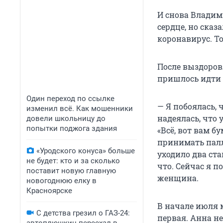
И снова Владим
сердце, но ска
коронавирус. То
После выздоров
пришлось идти о
Один переход по ссылке
— Я побоялась, ч
изменил всё. Как мошенники
надеялась, что 
довели школьницу до
попытки поджога здания
«Всё, вот вам б
принимать палли
«Уродского конуса» больше
уходило два ста
не будет: кто и за сколько
что. Сейчас я 
поставит новую главную
женщина.
новогоднюю елку в
Красноярске
В начале июля 
С детства грезил о ГАЗ-24:
первая. Анна не