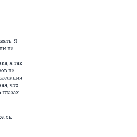
вать. Я
Они не
ка, я так
зов не
т желания
ая, что
а глазах
е, он