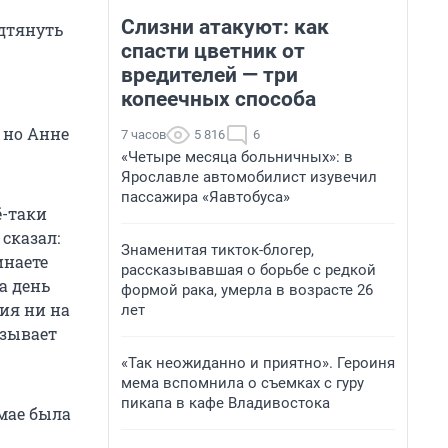
Слизни атакуют: как
дтянуть
спасти цветник от
вредителей — три
копеечных способа
 но Анне
7 часов
5 816
6
«Четыре месяца больничных»: в
Ярославле автомобилист изувечил
пассажира «Яавтобуса»
ё-таки
 сказал:
Знаменитая тикток-блогер,
инаете
рассказывавшая о борьбе с редкой
а день
формой рака, умерла в возрасте 26
ния ни на
лет
азывает
«Так неожиданно и приятно». Героиня
мема вспомнила о съемках с гуру
пикапа в кафе Владивостока
мае была