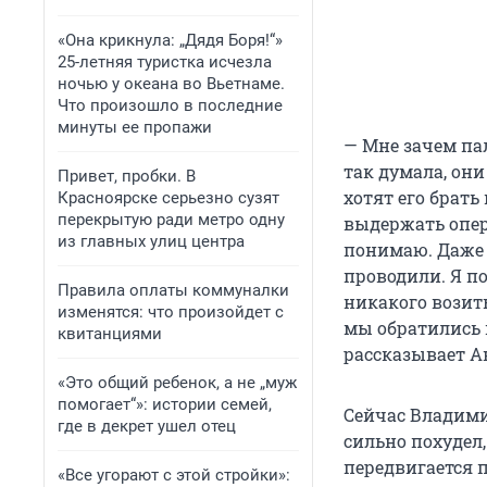
«Она крикнула: „Дядя Боря!“»
25-летняя туристка исчезла
ночью у океана во Вьетнаме.
Что произошло в последние
минуты ее пропажи
— Мне зачем па
так думала, они
Привет, пробки. В
хотят его брать
Красноярске серьезно сузят
перекрытую ради метро одну
выдержать опера
из главных улиц центра
понимаю. Даже к
проводили. Я по
Правила оплаты коммуналки
никакого возит
изменятся: что произойдет с
мы обратились в
квитанциями
рассказывает А
«Это общий ребенок, а не „муж
помогает“»: истории семей,
Сейчас Владими
где в декрет ушел отец
сильно похудел,
передвигается п
«Все угорают с этой стройки»: