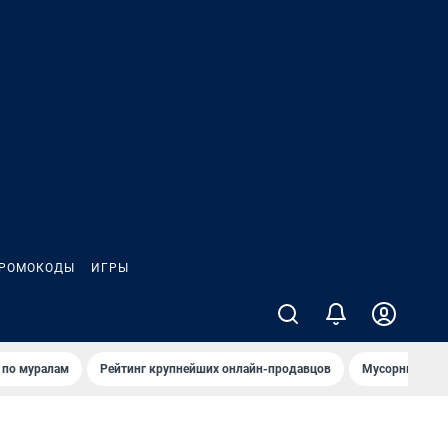
РОМОКОДЫ
ИГРЫ
т по мурaлaм
Рейтинг крупнейших онлайн-продавцов
Мусорный тех