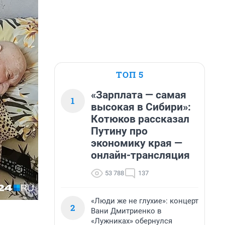
ТОП 5
«Зарплата — самая
1
высокая в Сибири»:
Котюков рассказал
Путину про
экономику края —
онлайн-трансляция
53 788
137
«Люди же не глухие»: концерт
2
Вани Дмитриенко в
«Лужниках» обернулся