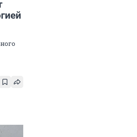
т
огией
ьного