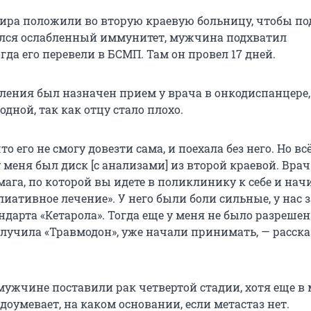
ира положили во вторую краевую больницу, чтобы по
зался ослабленный иммунитет, мужчина подхватил
гда его перевели в БСМП. Там он провел 17 дней.
ления был назначен прием у врача в онкодиспанцере,
дной, так как отцу стало плохо.
то его не смогу довезти сама, и поехала без него. Но вс
у меня был диск [с анализами] из второй краевой. Врач
умага, по которой вы идете в поликлинику к себе и нач
ативное лечение». У него были боли сильные, у нас з
ндарта «Кетарола». Тогда еще у меня не было разреше
получила «Травмодон», уже начали принимать, — расск
мужчине поставили рак четвертой стадии, хотя еще в 
доумевает, на каком основании, если метастаз нет.