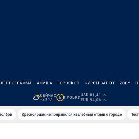
ЕЛЕПРОГРАММА
АФИША
ГОРОСКОП
КУРСЫ ВАЛЮТ
ZODY
П
USD 81,41
СЕЙЧАС
6
ПРОБКИ
+23°C
EUR 94,06
толбов
Красноярцам не понравился хвалебный отзыв о городе
Тес