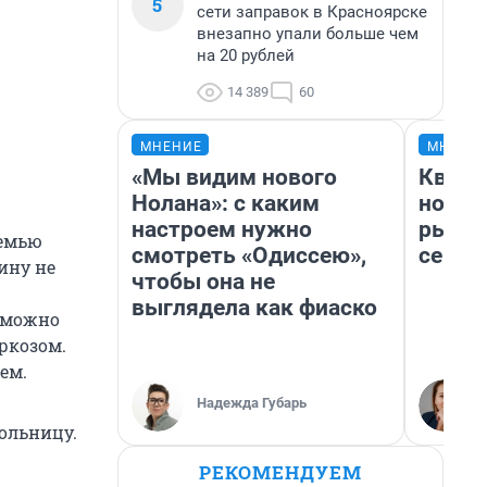
5
сети заправок в Красноярске
внезапно упали больше чем
на 20 рублей
14 389
60
МНЕНИЕ
МНЕНИ
«Мы видим нового
Кварт
Нолана»: с каким
но де
настроем нужно
рынок
семью
смотреть «Одиссею»,
сейча
ину не
чтобы она не
выглядела как фиаско
о можно
ркозом.
ем.
Надежда Губарь
больницу.
РЕКОМЕНДУЕМ