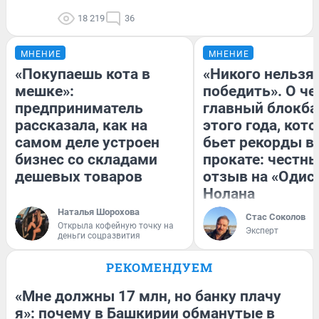
18 219
36
МНЕНИЕ
МНЕНИЕ
«Покупаешь кота в
«Никого нельзя
мешке»:
победить». О ч
предприниматель
главный блокба
рассказала, как на
этого года, кот
самом деле устроен
бьет рекорды в
бизнес со складами
прокате: честн
дешевых товаров
отзыв на «Одис
Нолана
Наталья Шорохова
Стас Соколов
Открыла кофейную точку на
Эксперт
деньги соцразвития
РЕКОМЕНДУЕМ
«Мне должны 17 млн, но банку плачу
я»: почему в Башкирии обманутые в