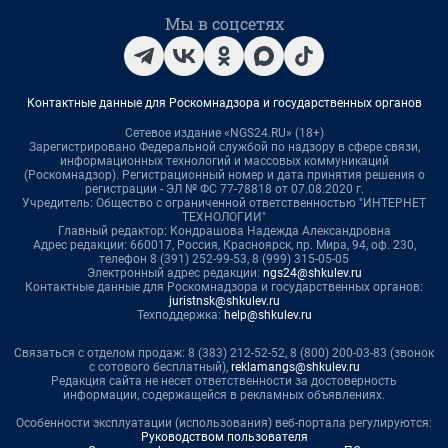
Мы в соцсетях
Контактные данные для Роскомнадзора и государственных органов
Сетевое издание «NGS24.RU» (18+)
Зарегистрировано Федеральной службой по надзору в сфере связи,
информационных технологий и массовых коммуникаций
(Роскомнадзор). Регистрационный номер и дата принятия решения о
регистрации - ЭЛ № ФС 77-78818 от 07.08.2020 г.
Учредитель: Общество с ограниченной ответственностью "ИНТЕРНЕТ
ТЕХНОЛОГИИ"
Главный редактор: Кондрашова Надежда Александровна
Адрес редакции: 660017, Россия, Красноярск, пр. Мира, 94, оф. 230,
телефон 8 (391) 252-99-53, 8 (999) 315-05-05
Электронный адрес редакции:
ngs24@shkulev.ru
Контактные данные для Роскомнадзора и государственных органов:
juristnsk@shkulev.ru
Техподдержка:
help@shkulev.ru
Связаться с отделом продаж: 8 (383) 212-52-52, 8 (800) 200-03-83 (звонок
с сотового бесплатный),
reklamangs@shkulev.ru
Редакция сайта не несет ответственности за достоверность
информации, содержащейся в рекламных объявлениях.
Особенности эксплуатации (использования) веб-портала регулируются:
Руководством пользователя