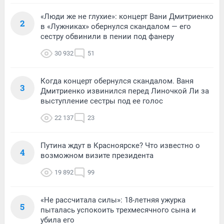
«Люди же не глухие»: концерт Вани Дмитриенко
2
в «Лужниках» обернулся скандалом — его
сестру обвинили в пении под фанеру
30 932
51
Когда концерт обернулся скандалом. Ваня
3
Дмитриенко извинился перед Линочкой Ли за
выступление сестры под ее голос
22 137
23
Путина ждут в Красноярске? Что известно о
4
возможном визите президента
19 892
99
«Не рассчитала силы»: 18-летняя ужурка
5
пыталась успокоить трехмесячного сына и
убила его