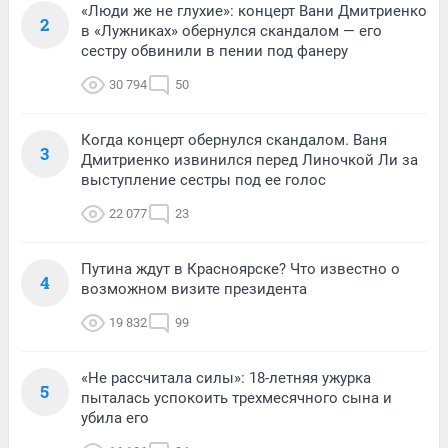
«Люди же не глухие»: концерт Вани Дмитриенко
2
в «Лужниках» обернулся скандалом — его
сестру обвинили в пении под фанеру
30 794
50
Когда концерт обернулся скандалом. Ваня
3
Дмитриенко извинился перед Линочкой Ли за
выступление сестры под ее голос
22 077
23
Путина ждут в Красноярске? Что известно о
4
возможном визите президента
19 832
99
«Не рассчитала силы»: 18-летняя ужурка
5
пыталась успокоить трехмесячного сына и
убила его