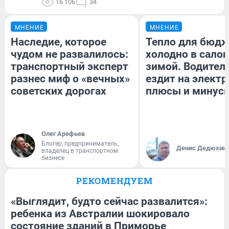
16 106
34
МНЕНИЕ
МНЕНИЕ
Наследие, которое
Тепло для бюдж
чудом не развалилось:
холодно в сало
транспортный эксперт
зимой. Водитель
разнес миф о «вечных»
ездит на электр
советских дорогах
плюсы и минус
Олег Арефьев
Блогер, предприниматель,
Денис Дедюхин
владелец в транспортном
бизнесе
РЕКОМЕНДУЕМ
«Выглядит, будто сейчас развалится»:
ребенка из Австралии шокировало
состояние зданий в Приморье