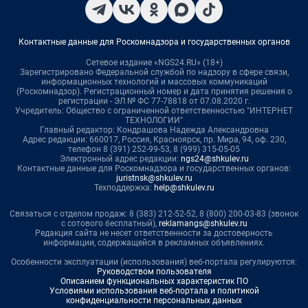
Контактные данные для Роскомнадзора и государственных органов
Сетевое издание «NGS24.RU» (18+)
Зарегистрировано Федеральной службой по надзору в сфере связи,
информационных технологий и массовых коммуникаций
(Роскомнадзор). Регистрационный номер и дата принятия решения о
регистрации - ЭЛ № ФС 77-78818 от 07.08.2020 г.
Учредитель: Общество с ограниченной ответственностью "ИНТЕРНЕТ
ТЕХНОЛОГИИ"
Главный редактор: Кондрашова Надежда Александровна
Адрес редакции: 660017, Россия, Красноярск, пр. Мира, 94, оф. 230,
телефон 8 (391) 252-99-53, 8 (999) 315-05-05
Электронный адрес редакции:
ngs24@shkulev.ru
Контактные данные для Роскомнадзора и государственных органов:
juristnsk@shkulev.ru
Техподдержка:
help@shkulev.ru
Связаться с отделом продаж: 8 (383) 212-52-52, 8 (800) 200-03-83 (звонок
с сотового бесплатный),
reklamangs@shkulev.ru
Редакция сайта не несет ответственности за достоверность
информации, содержащейся в рекламных объявлениях.
Особенности эксплуатации (использования) веб-портала регулируются:
Руководством пользователя
Описанием функциональных характеристик ПО
Условиями использования веб-портала и политикой
конфиденциальности персональных данных