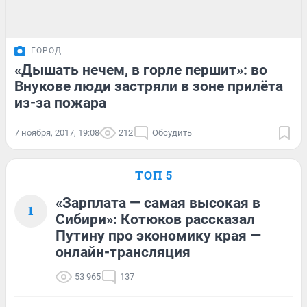
ГОРОД
«Дышать нечем, в горле першит»: во
Внукове люди застряли в зоне прилёта
из-за пожара
7 ноября, 2017, 19:08
212
Обсудить
ТОП 5
«Зарплата — самая высокая в
1
Сибири»: Котюков рассказал
Путину про экономику края —
онлайн-трансляция
53 965
137