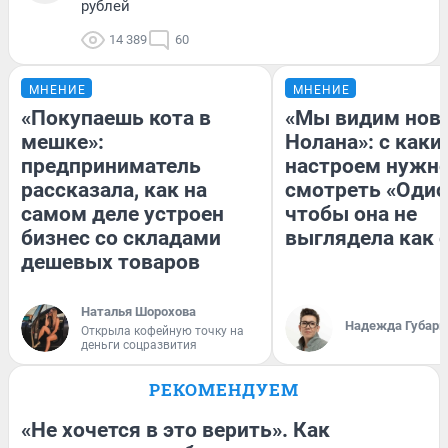
рублей
14 389
60
МНЕНИЕ
МНЕНИЕ
«Покупаешь кота в
«Мы видим нов
мешке»:
Нолана»: с каки
предприниматель
настроем нужн
рассказала, как на
смотреть «Одис
самом деле устроен
чтобы она не
бизнес со складами
выглядела как 
дешевых товаров
Наталья Шорохова
Надежда Губарь
Открыла кофейную точку на
деньги соцразвития
РЕКОМЕНДУЕМ
«Не хочется в это верить». Как