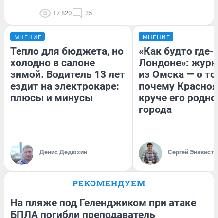
17 820
35
МНЕНИЕ
МНЕНИЕ
Тепло для бюджета, но
«Как будто где-
холодно в салоне
Лондоне»: журн
зимой. Водитель 13 лет
из Омска — о то
ездит на электрокаре:
почему Красно
плюсы и минусы
круче его родно
города
Денис Дедюхин
Сергей Энквист
РЕКОМЕНДУЕМ
На пляже под Геленджиком при атаке
БПЛА погибли преподаватель