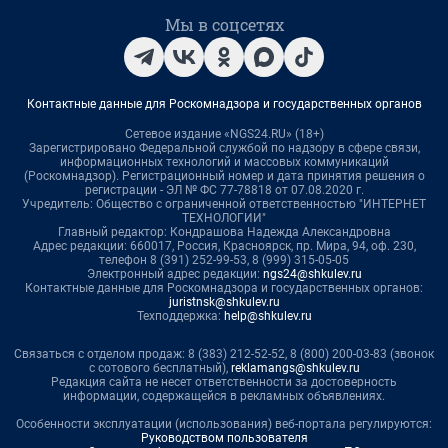
Мы в соцсетях
Контактные данные для Роскомнадзора и государственных органов
Сетевое издание «NGS24.RU» (18+)
Зарегистрировано Федеральной службой по надзору в сфере связи,
информационных технологий и массовых коммуникаций
(Роскомнадзор). Регистрационный номер и дата принятия решения о
регистрации - ЭЛ № ФС 77-78818 от 07.08.2020 г.
Учредитель: Общество с ограниченной ответственностью "ИНТЕРНЕТ
ТЕХНОЛОГИИ"
Главный редактор: Кондрашова Надежда Александровна
Адрес редакции: 660017, Россия, Красноярск, пр. Мира, 94, оф. 230,
телефон 8 (391) 252-99-53, 8 (999) 315-05-05
Электронный адрес редакции:
ngs24@shkulev.ru
Контактные данные для Роскомнадзора и государственных органов:
juristnsk@shkulev.ru
Техподдержка:
help@shkulev.ru
Связаться с отделом продаж: 8 (383) 212-52-52, 8 (800) 200-03-83 (звонок
с сотового бесплатный),
reklamangs@shkulev.ru
Редакция сайта не несет ответственности за достоверность
информации, содержащейся в рекламных объявлениях.
Особенности эксплуатации (использования) веб-портала регулируются:
Руководством пользователя