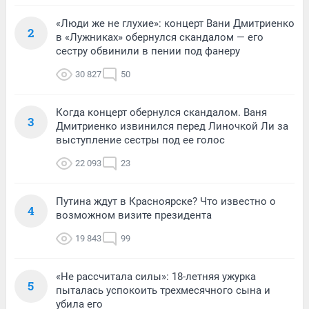
«Люди же не глухие»: концерт Вани Дмитриенко
2
в «Лужниках» обернулся скандалом — его
сестру обвинили в пении под фанеру
30 827
50
Когда концерт обернулся скандалом. Ваня
3
Дмитриенко извинился перед Линочкой Ли за
выступление сестры под ее голос
22 093
23
Путина ждут в Красноярске? Что известно о
4
возможном визите президента
19 843
99
«Не рассчитала силы»: 18-летняя ужурка
5
пыталась успокоить трехмесячного сына и
убила его