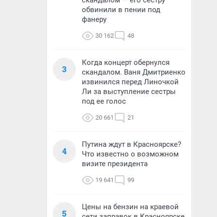
скандалом — его сестру
обвинили в пении под
фанеру
30 162
48
Когда концерт обернулся
3
скандалом. Ваня Дмитриенко
извинился перед Линочкой
Ли за выступление сестры
под ее голос
20 661
21
Путина ждут в Красноярске?
4
Что известно о возможном
визите президента
19 641
99
Цены на бензин на краевой
5
сети заправок в Красноярске