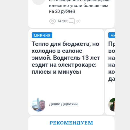
внезапно упали больше чем
на 20 рублей
14 285
60
МНЕНИЕ
МНЕНИЕ
Тепло для бюджета, но
Продаш
холодно в салоне
возьмут
зимой. Водитель 13 лет
нам го
ездит на электрокаре:
налого
плюсы и минусы
коснет
даже р
Денис Дедюхин
Ан
РЕКОМЕНДУЕМ