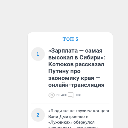
ТОП 5
«Зарплата — самая
1
высокая в Сибири»:
Котюков рассказал
Путину про
экономику края —
онлайн-трансляция
53 460
136
«Люди же не глухие»: концерт
2
Вани Дмитриенко в
«Лужниках» обернулся