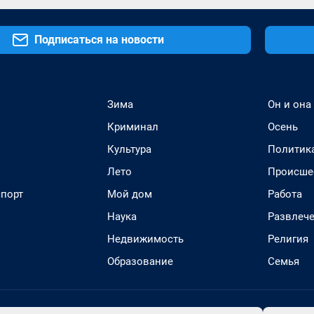
Подписаться на новости
Зима
Он и она
Криминал
Осень
Культура
Политик
Лето
Происше
спорт
Мой дом
Работа
Наука
Развлеч
Недвижимость
Религия
Образование
Семья