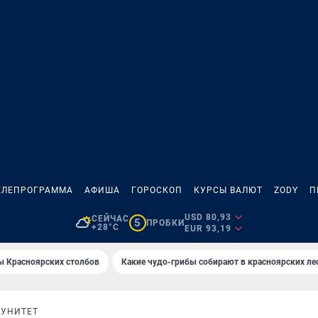
ЕЛЕПРОГРАММА
АФИША
ГОРОСКОП
КУРСЫ ВАЛЮТ
ZODY
П
USD 80,93
СЕЙЧАС
5
ПРОБКИ
+28°C
EUR 93,19
ы Красноярских столбов
Какие чудо-грибы собирают в красноярских ле
УНИТЕТ