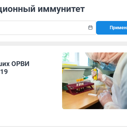
яционный иммунитет
Примен
ших ОРВИ
-19