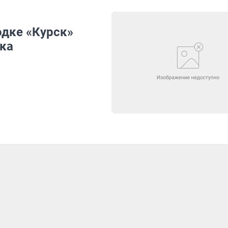
дке «Курск»
ока