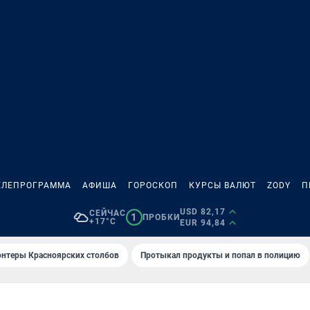
ЕЛЕПРОГРАММА
АФИША
ГОРОСКОП
КУРСЫ ВАЛЮТ
ZODY
П
USD 82,17
СЕЙЧАС
1
ПРОБКИ
+17°C
EUR 94,84
онтеры Красноярских столбов
Протыкал продукты и попал в полицию