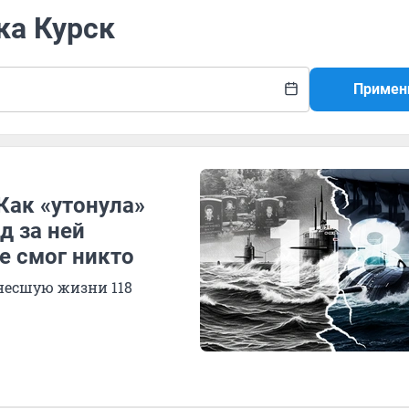
ка Курск
Примен
Как «утонула»
д за ней
е смог никто
несшую жизни 118