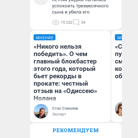
успокоить трехмесячного
сына и убила его
15 232
34
МНЕНИЕ
МНЕНИЕ
«Никого нельзя
«Спутал
победить». О чем
пургу».
главный блокбастер
смерте
этого года, который
которы
бьет рекорды в
обнару
прокате: честный
отзыв на «Одиссею»
Нолана
Ир
Гл
Стас Соколов
«Р
Эксперт
Во
РЕКОМЕНДУЕМ