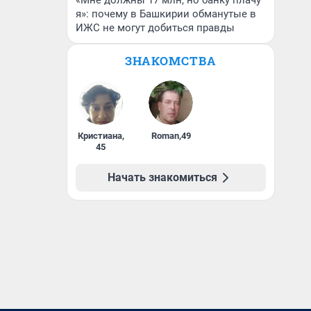
«Мне должны 17 млн, но банку плачу
я»: почему в Башкирии обманутые в
ИЖС не могут добиться правды
ЗНАКОМСТВА
Кристиана
,
Roman
,
49
45
Начать знакомиться