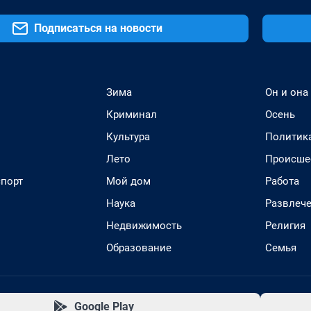
Подписаться на новости
Зима
Он и она
Криминал
Осень
Культура
Политик
Лето
Происше
спорт
Мой дом
Работа
Наука
Развлеч
Недвижимость
Религия
Образование
Семья
Google Play