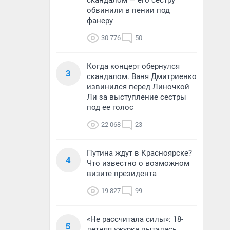
скандалом — его сестру
обвинили в пении под
фанеру
30 776
50
Когда концерт обернулся
3
скандалом. Ваня Дмитриенко
извинился перед Линочкой
Ли за выступление сестры
под ее голос
22 068
23
Путина ждут в Красноярске?
4
Что известно о возможном
визите президента
19 827
99
«Не рассчитала силы»: 18-
5
летняя ужурка пыталась