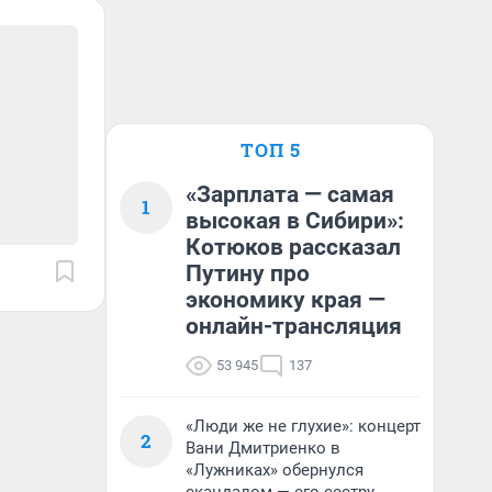
ТОП 5
«Зарплата — самая
1
высокая в Сибири»:
Котюков рассказал
Путину про
экономику края —
онлайн-трансляция
53 945
137
«Люди же не глухие»: концерт
2
Вани Дмитриенко в
«Лужниках» обернулся