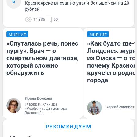
5
Красноярске внезапно упали больше чем на 20
рублей
14 335
60
МНЕНИЕ
МНЕНИЕ
«Спуталась речь, понес
«Как будто где-
пургу». Врач — о
Лондоне»: журн
смертельном диагнозе,
из Омска — о то
который сложно
почему Красно
обнаружить
круче его родно
города
Ирина Волкова
Главврач клиники
Сергей Энквист
«Реабилитация доктора
Волковой»
РЕКОМЕНДУЕМ