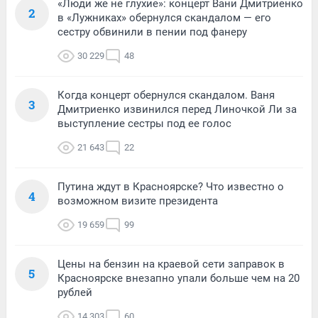
«Люди же не глухие»: концерт Вани Дмитриенко
2
в «Лужниках» обернулся скандалом — его
сестру обвинили в пении под фанеру
30 229
48
Когда концерт обернулся скандалом. Ваня
3
Дмитриенко извинился перед Линочкой Ли за
выступление сестры под ее голос
21 643
22
Путина ждут в Красноярске? Что известно о
4
возможном визите президента
19 659
99
Цены на бензин на краевой сети заправок в
5
Красноярске внезапно упали больше чем на 20
рублей
14 303
60