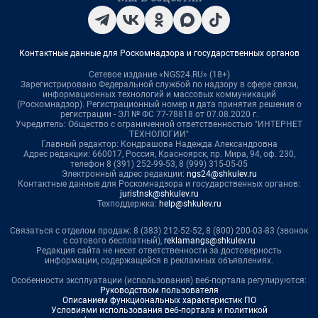
Контактные данные для Роскомнадзора и государственных органов
Сетевое издание «NGS24.RU» (18+)
Зарегистрировано Федеральной службой по надзору в сфере связи,
информационных технологий и массовых коммуникаций
(Роскомнадзор). Регистрационный номер и дата принятия решения о
регистрации - ЭЛ № ФС 77-78818 от 07.08.2020 г.
Учредитель: Общество с ограниченной ответственностью "ИНТЕРНЕТ
ТЕХНОЛОГИИ"
Главный редактор: Кондрашова Надежда Александровна
Адрес редакции: 660017, Россия, Красноярск, пр. Мира, 94, оф. 230,
телефон 8 (391) 252-99-53, 8 (999) 315-05-05
Электронный адрес редакции:
ngs24@shkulev.ru
Контактные данные для Роскомнадзора и государственных органов:
juristnsk@shkulev.ru
Техподдержка:
help@shkulev.ru
Связаться с отделом продаж: 8 (383) 212-52-52, 8 (800) 200-03-83 (звонок
с сотового бесплатный),
reklamangs@shkulev.ru
Редакция сайта не несет ответственности за достоверность
информации, содержащейся в рекламных объявлениях.
Особенности эксплуатации (использования) веб-портала регулируются:
Руководством пользователя
Описанием функциональных характеристик ПО
Условиями использования веб-портала и политикой