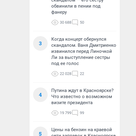
скандалом — его сестру
обвинили в пении под
фанеру
30 688
50
Когда концерт обернулся
3
скандалом. Ваня Дмитриенко
извинился перед Линочкой
Ли за выступление сестры
под ее голос
22 028
22
Путина ждут в Красноярске?
4
Что известно о возможном
визите президента
19 799
99
Цены на бензин на краевой
5
сети заправок в Красноярске