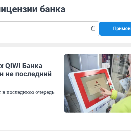
лицензии банка
Примен
ах QIWI Банка
н не последний
т в последнюю очередь