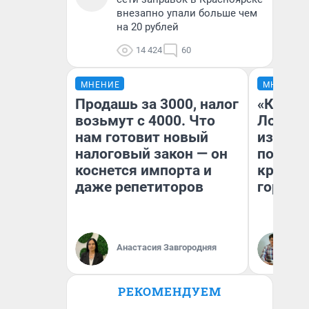
внезапно упали больше чем
на 20 рублей
14 424
60
МНЕНИЕ
МНЕНИЕ
Продашь за 3000, налог
«Как бу
возьмут с 4000. Что
Лондон
нам готовит новый
из Омск
налоговый закон — он
почему
коснется импорта и
круче е
даже репетиторов
города
Анастасия Завгородняя
Се
РЕКОМЕНДУЕМ