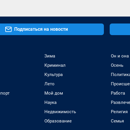
Подписаться на новости
Зима
Он и она
Криминал
Осень
Культура
Политик
Лето
Происше
спорт
Мой дом
Работа
Наука
Развлеч
Недвижимость
Религия
Образование
Семья