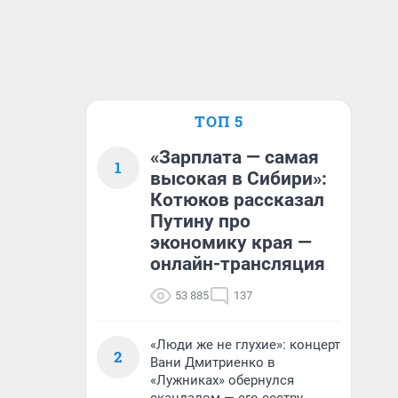
ТОП 5
«Зарплата — самая
1
высокая в Сибири»:
Котюков рассказал
Путину про
экономику края —
онлайн-трансляция
53 885
137
«Люди же не глухие»: концерт
2
Вани Дмитриенко в
«Лужниках» обернулся