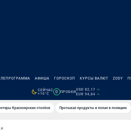
ЕЛЕПРОГРАММА
АФИША
ГОРОСКОП
КУРСЫ ВАЛЮТ
ZODY
П
USD 82,17
СЕЙЧАС
0
ПРОБКИ
+16°C
EUR 94,84
онтеры Красноярских столбов
Протыкал продукты и попал в полицию
КА