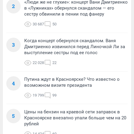
«Люди же не глухие»: концерт Вани Дмитриенко
2
в «Лужниках» обернулся скандалом — его
сестру обвинили в пении под фанеру
30 687
50
Когда концерт обернулся скандалом. Ваня
3
Дмитриенко извинился перед Линочкой Ли за
выступление сестры под ее голос
22 028
22
Путина ждут в Красноярске? Что известно о
4
возможном визите президента
19 799
99
Цены на бензин на краевой сети заправок в
5
Красноярске внезапно упали больше чем на 20
рублей
14 424
60