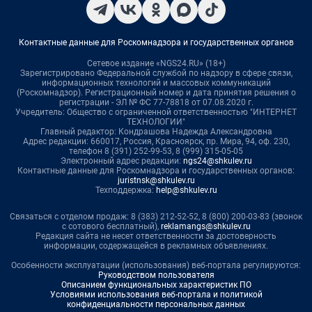
Контактные данные для Роскомнадзора и государственных органов
Сетевое издание «NGS24.RU» (18+)
Зарегистрировано Федеральной службой по надзору в сфере связи,
информационных технологий и массовых коммуникаций
(Роскомнадзор). Регистрационный номер и дата принятия решения о
регистрации - ЭЛ № ФС 77-78818 от 07.08.2020 г.
Учредитель: Общество с ограниченной ответственностью "ИНТЕРНЕТ
ТЕХНОЛОГИИ"
Главный редактор: Кондрашова Надежда Александровна
Адрес редакции: 660017, Россия, Красноярск, пр. Мира, 94, оф. 230,
телефон 8 (391) 252-99-53, 8 (999) 315-05-05
Электронный адрес редакции:
ngs24@shkulev.ru
Контактные данные для Роскомнадзора и государственных органов:
juristnsk@shkulev.ru
Техподдержка:
help@shkulev.ru
Связаться с отделом продаж: 8 (383) 212-52-52, 8 (800) 200-03-83 (звонок
с сотового бесплатный),
reklamangs@shkulev.ru
Редакция сайта не несет ответственности за достоверность
информации, содержащейся в рекламных объявлениях.
Особенности эксплуатации (использования) веб-портала регулируются:
Руководством пользователя
Описанием функциональных характеристик ПО
Условиями использования веб-портала и политикой
конфиденциальности персональных данных