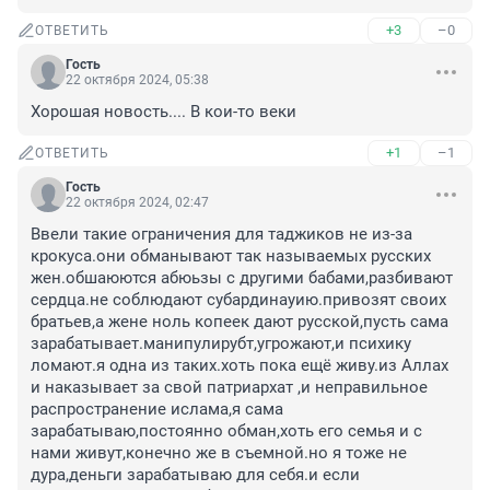
+3
–0
ОТВЕТИТЬ
Гость
22 октября 2024, 05:38
Хорошая новость.... В кои-то веки
+1
–1
ОТВЕТИТЬ
Гость
22 октября 2024, 02:47
Ввели такие ограничения для таджиков не из-за 
крокуса.они обманывают так называемых русских 
жен.обшаюются абюьзы с другими бабами,разбивают 
сердца.не соблюдают субардинауию.привозят своих 
братьев,а жене ноль копеек дают русской,пусть сама 
зарабатывает.манипулирубт,угрожают,и психику 
ломают.я одна из таких.хоть пока ещё живу.из Аллах 
и наказывает за свой патриархат ,и неправильное 
распространение ислама,я сама 
зарабатываю,постоянно обман,хоть его семья и с 
нами живут,конечно же в съемной.но я тоже не 
дура,деньги зарабатываю для себя.и если 