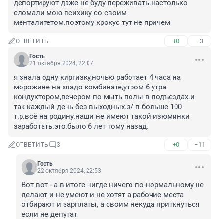
депортируют даже не буду переживать.настолько 
сломали мою психику со своим 
менталитетом.поэтому крокус тут не причем
+0
–3
ОТВЕТИТЬ
Гость
21 октября 2024, 22:07
я знала одну киргизку,ночью работает 4 часа на 
морожине на хладо комбинате,утром 6 утра 
кондуктором,вечером по мыть полы в подъездах.и 
так каждый день без выходных.з/ п больше 100 
т.р.всё на родину.наши не имеют такой изюминки 
заработать.это.было 6 лет тому назад.
+0
–11
ОТВЕТИТЬ
3
Гость
22 октября 2024, 22:53
Вот вот - а в итоге нигде ничего по-нормальному не 
делают и не умеют и не хотят а рабочие места 
отбирают и зарплаты, а своим некуда приткнуться 
если не депутат