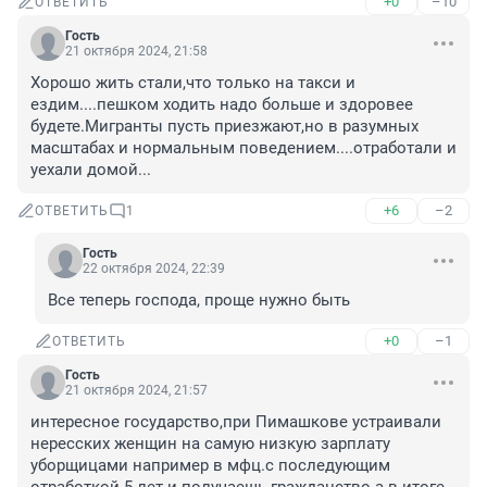
+0
–10
ОТВЕТИТЬ
Гость
21 октября 2024, 21:58
Хорошо жить стали,что только на такси и 
ездим....пешком ходить надо больше и здоровее 
будете.Мигранты пусть приезжают,но в разумных 
масштабах и нормальным поведением....отработали и 
уехали домой...
+6
–2
ОТВЕТИТЬ
1
Гость
22 октября 2024, 22:39
Все теперь господа, проще нужно быть
+0
–1
ОТВЕТИТЬ
Гость
21 октября 2024, 21:57
интересное государство,при Пимашкове устраивали 
нересских женщин на самую низкую зарплату 
уборщицами например в мфц.с последующим 