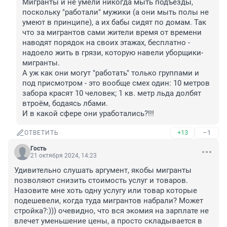
Мигранты и не умели никогда мыть подъезды, 
поскольку "работали" мужики (а они мыть полы не 
умеют в принципе), а их бабы сидят по домам. Так 
что за мигрантов сами жители время от времени 
наводят порядок на своих этажах, бесплатно - 
надоело жить в грязи, которую навели уборщики-
мигранты.

А уж как они могут "работать" только группами и 
под присмотром - это вообще смех один: 10 метров 
забора красят 10 человек; 1 кв. метр льда долбят 
втроём, бодаясь лбами. 

И в какой сфере они уработались?!!!
+13
–1
ОТВЕТИТЬ
Гость
21 октября 2024, 14:23
Удивительно слушать аргумент, якобы мигранты 
позволяют снизить стоимость услуг и товаров. 
Назовите мне хоть одну услугу или товар которые 
подешевели, когда туда мигрантов набрали? Может 
стройка?:))) очевидно, что вся экомия на зарплате не 
влечет уменьшение цены, а просто складывается в 