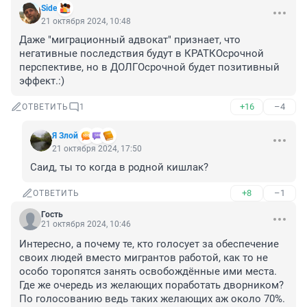
Side
21 октября 2024, 10:48
Даже "миграционный адвокат" признает, что 
негативные последствия будут в КРАТКОсрочной 
перспективе, но в ДОЛГОсрочной будет позитивный 
эффект.:)
+16
–4
ОТВЕТИТЬ
1
Я Злой
21 октября 2024, 17:50
Саид, ты то когда в родной кишлак?
+8
–1
ОТВЕТИТЬ
Гость
21 октября 2024, 10:46
Интересно, а почему те, кто голосует за обеспечение 
своих людей вместо мигрантов работой, как то не 
особо торопятся занять освобождённые ими места. 
Где же очередь из желающих поработать дворником? 
По голосованию ведь таких желающих аж около 70%. 