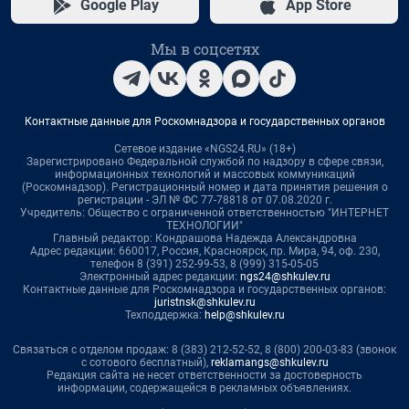
Google Play
App Store
Мы в соцсетях
Контактные данные для Роскомнадзора и государственных органов
Сетевое издание «NGS24.RU» (18+)
Зарегистрировано Федеральной службой по надзору в сфере связи,
информационных технологий и массовых коммуникаций
(Роскомнадзор). Регистрационный номер и дата принятия решения о
регистрации - ЭЛ № ФС 77-78818 от 07.08.2020 г.
Учредитель: Общество с ограниченной ответственностью "ИНТЕРНЕТ
ТЕХНОЛОГИИ"
Главный редактор: Кондрашова Надежда Александровна
Адрес редакции: 660017, Россия, Красноярск, пр. Мира, 94, оф. 230,
телефон 8 (391) 252-99-53, 8 (999) 315-05-05
Электронный адрес редакции:
ngs24@shkulev.ru
Контактные данные для Роскомнадзора и государственных органов:
juristnsk@shkulev.ru
Техподдержка:
help@shkulev.ru
Связаться с отделом продаж: 8 (383) 212-52-52, 8 (800) 200-03-83 (звонок
с сотового бесплатный),
reklamangs@shkulev.ru
Редакция сайта не несет ответственности за достоверность
информации, содержащейся в рекламных объявлениях.