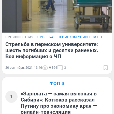
ПРОИСШЕСТВИЯ
СТРЕЛЬБА В ПЕРМСКОМ УНИВЕРСИТЕТЕ
ОНЛ
Стрельба в пермском университете:
шесть погибших и десятки раненых.
Вся информация о ЧП
20 сентября, 2021, 13:46
9 394
3
ТОП 5
«Зарплата — самая высокая в
1
Сибири»: Котюков рассказал
Путину про экономику края —
онлайн-трансляция