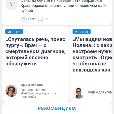
Цены на бензин на краевой сети заправок в
5
Красноярске внезапно упали больше чем на 20
рублей
14 326
60
МНЕНИЕ
МНЕНИЕ
«Спуталась речь, понес
«Мы видим нов
пургу». Врач — о
Нолана»: с каки
смертельном диагнозе,
настроем нужн
который сложно
смотреть «Одис
обнаружить
чтобы она не
выглядела как 
Ирина Волкова
Главврач клиники
Надежда Губарь
«Реабилитация доктора
Волковой»
РЕКОМЕНДУЕМ