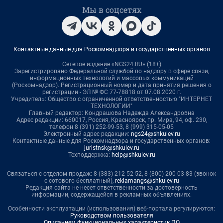
Мы в соцсетях
Контактные данные для Роскомнадзора и государственных органов
Сетевое издание «NGS24.RU» (18+)
Зарегистрировано Федеральной службой по надзору в сфере связи,
информационных технологий и массовых коммуникаций
(Роскомнадзор). Регистрационный номер и дата принятия решения о
регистрации - ЭЛ № ФС 77-78818 от 07.08.2020 г.
Учредитель: Общество с ограниченной ответственностью "ИНТЕРНЕТ
ТЕХНОЛОГИИ"
Главный редактор: Кондрашова Надежда Александровна
Адрес редакции: 660017, Россия, Красноярск, пр. Мира, 94, оф. 230,
телефон 8 (391) 252-99-53, 8 (999) 315-05-05
Электронный адрес редакции:
ngs24@shkulev.ru
Контактные данные для Роскомнадзора и государственных органов:
juristnsk@shkulev.ru
Техподдержка:
help@shkulev.ru
Связаться с отделом продаж: 8 (383) 212-52-52, 8 (800) 200-03-83 (звонок
с сотового бесплатный),
reklamangs@shkulev.ru
Редакция сайта не несет ответственности за достоверность
информации, содержащейся в рекламных объявлениях.
Особенности эксплуатации (использования) веб-портала регулируются:
Руководством пользователя
Описанием функциональных характеристик ПО