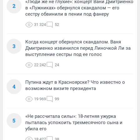
«Люди же не глухие»: концерт Вани Дмитриенко
2
в «Лужниках» обернулся скандалом — его
сестру обвинили в пении под фанеру
31 324
52
Когда концерт обернулся скандалом. Ваня
3
Дмитриенко извинился перед Линочкой Ли за
выступление сестры под ее голос
22 242
24
Путина ждут в Красноярске? Что известно о
4
возможном визите президента
19 969
99
«Не рассчитала силы»: 18-летняя ужурка
5
пыталась успокоить трехмесячного сына и
убила его
18 427
38