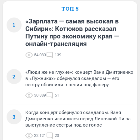
ТОП 5
«Зарплата — самая высокая в
1
Сибири»: Котюков рассказал
Путину про экономику края —
онлайн-трансляция
54 083
139
«Люди же не глухие»: концерт Вани Дмитриенко
2
в «Лужниках» обернулся скандалом — его
сестру обвинили в пении под фанеру
30 889
51
Когда концерт обернулся скандалом. Ваня
3
Дмитриенко извинился перед Линочкой Ли за
выступление сестры под ее голос
22 121
23