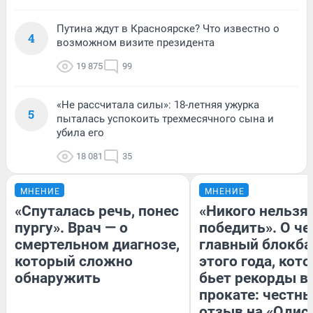
Путина ждут в Красноярске? Что известно о
4
возможном визите президента
19 875
99
«Не рассчитала силы»: 18-летняя ужурка
5
пыталась успокоить трехмесячного сына и
убила его
18 081
35
МНЕНИЕ
МНЕНИЕ
«Спуталась речь, понес
«Никого нельзя
пургу». Врач — о
победить». О ч
смертельном диагнозе,
главный блокба
который сложно
этого года, кот
обнаружить
бьет рекорды в
прокате: честн
отзыв на «Одис