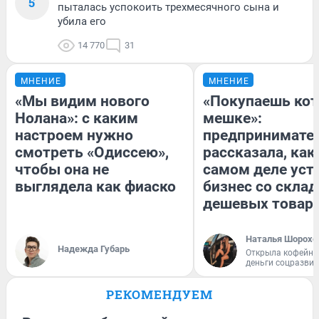
5
пыталась успокоить трехмесячного сына и
убила его
14 770
31
МНЕНИЕ
МНЕНИЕ
«Мы видим нового
«Покупаешь кот
Нолана»: с каким
мешке»:
настроем нужно
предпринимате
смотреть «Одиссею»,
рассказала, как
чтобы она не
самом деле уст
выглядела как фиаско
бизнес со скла
дешевых товар
Наталья Шорохо
Надежда Губарь
Открыла кофейну
деньги соцразви
РЕКОМЕНДУЕМ