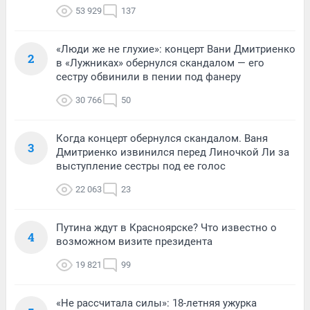
53 929
137
«Люди же не глухие»: концерт Вани Дмитриенко
2
в «Лужниках» обернулся скандалом — его
сестру обвинили в пении под фанеру
30 766
50
Когда концерт обернулся скандалом. Ваня
3
Дмитриенко извинился перед Линочкой Ли за
выступление сестры под ее голос
22 063
23
Путина ждут в Красноярске? Что известно о
4
возможном визите президента
19 821
99
«Не рассчитала силы»: 18-летняя ужурка