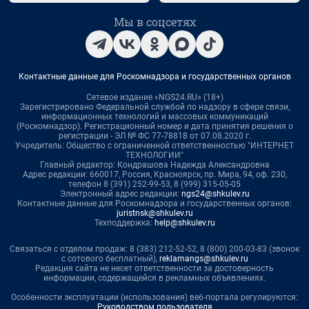
Мы в соцсетях
Контактные данные для Роскомнадзора и государственных органов
Сетевое издание «NGS24.RU» (18+)
Зарегистрировано Федеральной службой по надзору в сфере связи,
информационных технологий и массовых коммуникаций
(Роскомнадзор). Регистрационный номер и дата принятия решения о
регистрации - ЭЛ № ФС 77-78818 от 07.08.2020 г.
Учредитель: Общество с ограниченной ответственностью "ИНТЕРНЕТ
ТЕХНОЛОГИИ"
Главный редактор: Кондрашова Надежда Александровна
Адрес редакции: 660017, Россия, Красноярск, пр. Мира, 94, оф. 230,
телефон 8 (391) 252-99-53, 8 (999) 315-05-05
Электронный адрес редакции:
ngs24@shkulev.ru
Контактные данные для Роскомнадзора и государственных органов:
juristnsk@shkulev.ru
Техподдержка:
help@shkulev.ru
Связаться с отделом продаж: 8 (383) 212-52-52, 8 (800) 200-03-83 (звонок
с сотового бесплатный),
reklamangs@shkulev.ru
Редакция сайта не несет ответственности за достоверность
информации, содержащейся в рекламных объявлениях.
Особенности эксплуатации (использования) веб-портала регулируются:
Руководством пользователя