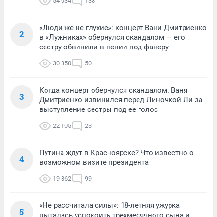
54 034
138
«Люди же не глухие»: концерт Вани Дмитриенко
2
в «Лужниках» обернулся скандалом — его
сестру обвинили в пении под фанеру
30 850
50
Когда концерт обернулся скандалом. Ваня
3
Дмитриенко извинился перед Линочкой Ли за
выступление сестры под ее голос
22 105
23
Путина ждут в Красноярске? Что известно о
4
возможном визите президента
19 862
99
«Не рассчитала силы»: 18-летняя ужурка
5
пыталась успокоить трехмесячного сына и