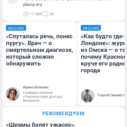
убила его
17 969
35
МНЕНИЕ
МНЕНИЕ
«Спуталась речь, понес
«Как будто где-
пургу». Врач — о
Лондоне»: журн
смертельном диагнозе,
из Омска — о то
который сложно
почему Красно
обнаружить
круче его родно
города
Ирина Волкова
Главврач клиники
Сергей Энквист
«Реабилитация доктора
Волковой»
РЕКОМЕНДУЕМ
«Шрамы болят ужасно».