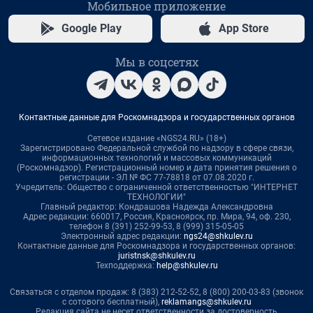
Мобильное приложение
Google Play
App Store
Мы в соцсетях
Контактные данные для Роскомнадзора и государственных органов
Сетевое издание «NGS24.RU» (18+)
Зарегистрировано Федеральной службой по надзору в сфере связи,
информационных технологий и массовых коммуникаций
(Роскомнадзор). Регистрационный номер и дата принятия решения о
регистрации - ЭЛ № ФС 77-78818 от 07.08.2020 г.
Учредитель: Общество с ограниченной ответственностью "ИНТЕРНЕТ
ТЕХНОЛОГИИ"
Главный редактор: Кондрашова Надежда Александровна
Адрес редакции: 660017, Россия, Красноярск, пр. Мира, 94, оф. 230,
телефон 8 (391) 252-99-53, 8 (999) 315-05-05
Электронный адрес редакции:
ngs24@shkulev.ru
Контактные данные для Роскомнадзора и государственных органов:
juristnsk@shkulev.ru
Техподдержка:
help@shkulev.ru
Связаться с отделом продаж: 8 (383) 212-52-52, 8 (800) 200-03-83 (звонок
с сотового бесплатный),
reklamangs@shkulev.ru
Редакция сайта не несет ответственности за достоверность