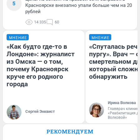
5
Красноярске внезапно упали больше чем на 20
рублей
14 335
60
МНЕНИЕ
МНЕНИЕ
«Как будто где-то в
«Спуталась речь
Лондоне»: журналист
пургу». Врач — о
из Омска — о том,
смертельном ди
почему Красноярск
который сложн
круче его родного
обнаружить
города
Ирина Волкова
Главврач клиник
Сергей Энквист
«Реабилитация д
Волковой»
РЕКОМЕНДУЕМ