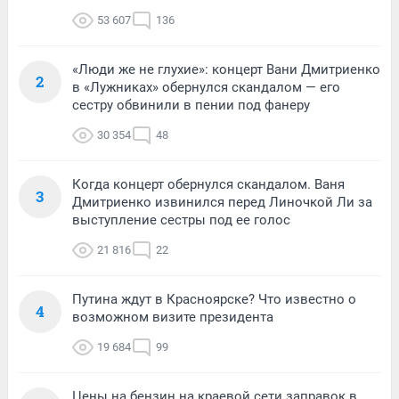
53 607
136
«Люди же не глухие»: концерт Вани Дмитриенко
2
в «Лужниках» обернулся скандалом — его
сестру обвинили в пении под фанеру
30 354
48
Когда концерт обернулся скандалом. Ваня
3
Дмитриенко извинился перед Линочкой Ли за
выступление сестры под ее голос
21 816
22
Путина ждут в Красноярске? Что известно о
4
возможном визите президента
19 684
99
Цены на бензин на краевой сети заправок в