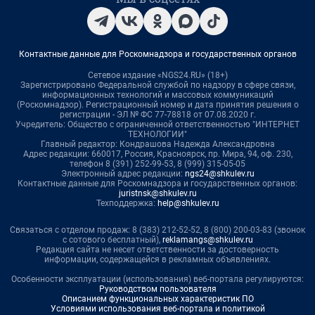
Контактные данные для Роскомнадзора и государственных органов
Сетевое издание «NGS24.RU» (18+)
Зарегистрировано Федеральной службой по надзору в сфере связи,
информационных технологий и массовых коммуникаций
(Роскомнадзор). Регистрационный номер и дата принятия решения о
регистрации - ЭЛ № ФС 77-78818 от 07.08.2020 г.
Учредитель: Общество с ограниченной ответственностью "ИНТЕРНЕТ
ТЕХНОЛОГИИ"
Главный редактор: Кондрашова Надежда Александровна
Адрес редакции: 660017, Россия, Красноярск, пр. Мира, 94, оф. 230,
телефон 8 (391) 252-99-53, 8 (999) 315-05-05
Электронный адрес редакции:
ngs24@shkulev.ru
Контактные данные для Роскомнадзора и государственных органов:
juristnsk@shkulev.ru
Техподдержка:
help@shkulev.ru
Связаться с отделом продаж: 8 (383) 212-52-52, 8 (800) 200-03-83 (звонок
с сотового бесплатный),
reklamangs@shkulev.ru
Редакция сайта не несет ответственности за достоверность
информации, содержащейся в рекламных объявлениях.
Особенности эксплуатации (использования) веб-портала регулируются:
Руководством пользователя
Описанием функциональных характеристик ПО
Условиями использования веб-портала и политикой