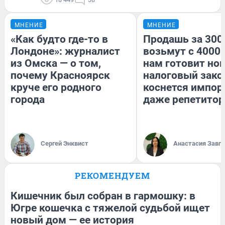
МНЕНИЕ
МНЕНИЕ
«Как будто где-то в
Продашь за 3000
Лондоне»: журналист
возьмут с 4000.
из Омска — о том,
нам готовит но
почему Красноярск
налоговый зако
круче его родного
коснется импор
города
даже репетитор
Сергей Энквист
Анастасия Завг
РЕКОМЕНДУЕМ
Кишечник был собран в гармошку: в
Югре кошечка с тяжелой судьбой ищет
новый дом — ее история