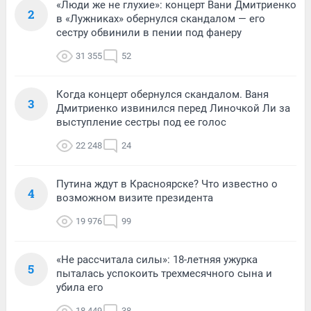
«Люди же не глухие»: концерт Вани Дмитриенко
2
в «Лужниках» обернулся скандалом — его
сестру обвинили в пении под фанеру
31 355
52
Когда концерт обернулся скандалом. Ваня
3
Дмитриенко извинился перед Линочкой Ли за
выступление сестры под ее голос
22 248
24
Путина ждут в Красноярске? Что известно о
4
возможном визите президента
19 976
99
«Не рассчитала силы»: 18-летняя ужурка
5
пыталась успокоить трехмесячного сына и
убила его
18 449
38