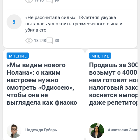
19 901
99
«Не рассчитала силы»: 18-летняя ужурка
5
пыталась успокоить трехмесячного сына и
убила его
18 248
38
МНЕНИЕ
МНЕНИЕ
«Мы видим нового
Продашь за 3000
Нолана»: с каким
возьмут с 4000.
настроем нужно
нам готовит но
смотреть «Одиссею»,
налоговый зако
чтобы она не
коснется импор
выглядела как фиаско
даже репетитор
Надежда Губарь
Анастасия Завг