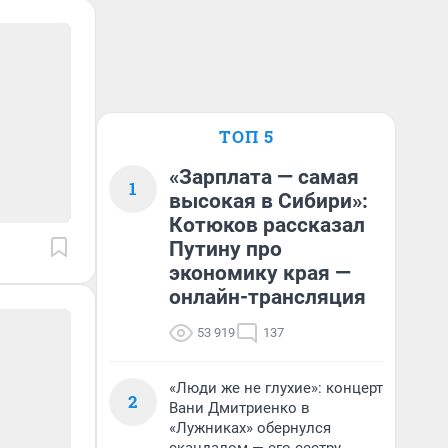
ТОП 5
«Зарплата — самая
1
высокая в Сибири»:
Котюков рассказал
Путину про
экономику края —
онлайн-трансляция
53 919
137
«Люди же не глухие»: концерт
2
Вани Дмитриенко в
«Лужниках» обернулся