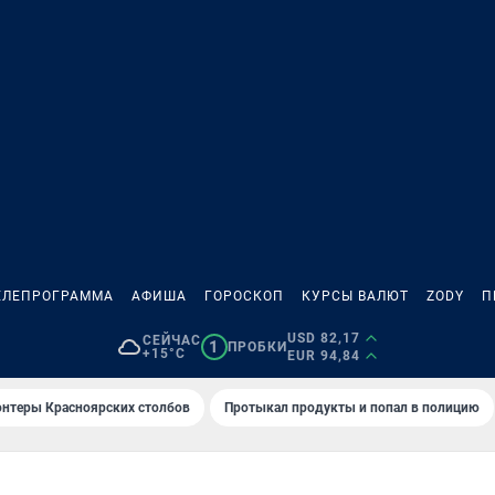
ЕЛЕПРОГРАММА
АФИША
ГОРОСКОП
КУРСЫ ВАЛЮТ
ZODY
П
USD 82,17
СЕЙЧАС
1
ПРОБКИ
+15°C
EUR 94,84
онтеры Красноярских столбов
Протыкал продукты и попал в полицию