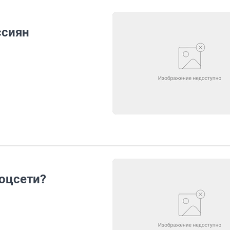
ссиян
соцсети?