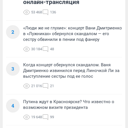
онлайн-трансляция
53 468
136
«Люди же не глухие»: концерт Вани Дмитриенко
2
в «Лужниках» обернулся скандалом — его
сестру обвинили в пении под фанеру
30 184
48
Когда концерт обернулся скандалом. Ваня
3
Дмитриенко извинился перед Линочкой Ли за
выступление сестры под ее голос
21 016
21
Путина ждут в Красноярске? Что известно о
4
возможном визите президента
19 648
99