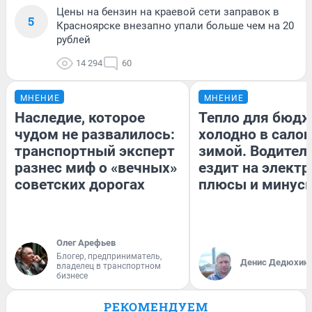
Цены на бензин на краевой сети заправок в
5
Красноярске внезапно упали больше чем на 20
рублей
14 294
60
МНЕНИЕ
МНЕНИЕ
Наследие, которое
Тепло для бюдж
чудом не развалилось:
холодно в сало
транспортный эксперт
зимой. Водитель
разнес миф о «вечных»
ездит на электр
советских дорогах
плюсы и минус
Олег Арефьев
Блогер, предприниматель,
Денис Дедюхин
владелец в транспортном
бизнесе
РЕКОМЕНДУЕМ