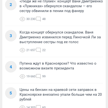
«Люди же не глухие»: концерт Вани Дмитриенко
2
в «Лужниках» обернулся скандалом — его
сестру обвинили в пении под фанеру
30 230
48
Когда концерт обернулся скандалом. Ваня
3
Дмитриенко извинился перед Линочкой Ли за
выступление сестры под ее голос
21 657
22
Путина ждут в Красноярске? Что известно о
4
возможном визите президента
19 660
99
Цены на бензин на краевой сети заправок в
5
Красноярске внезапно упали больше чем на 20
рублей
14 303
60