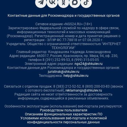
Контактные данные для Роскомнадзора и государственных органов
Сетевое издание «NGS24.RU» (18+)
Зарегистрировано Федеральной службой по надзору в сфере связи,
информационных технологий и массовых коммуникаций
(Роскомнадзор). Регистрационный номер и дата принятия решения о
регистрации - ЭЛ № ФС 77-78818 от 07.08.2020 г.
Учредитель: Общество с ограниченной ответственностью "ИНТЕРНЕТ
ТЕХНОЛОГИИ"
Главный редактор: Кондрашова Надежда Александровна
Адрес редакции: 660017, Россия, Красноярск, пр. Мира, 94, оф. 230,
телефон 8 (391) 252-99-53, 8 (999) 315-05-05
Электронный адрес редакции:
ngs24@shkulev.ru
Контактные данные для Роскомнадзора и государственных органов:
juristnsk@shkulev.ru
Техподдержка:
help@shkulev.ru
Связаться с отделом продаж: 8 (383) 212-52-52, 8 (800) 200-03-83 (звонок
с сотового бесплатный),
reklamangs@shkulev.ru
Редакция сайта не несет ответственности за достоверность
информации, содержащейся в рекламных объявлениях.
Особенности эксплуатации (использования) веб-портала регулируются:
Руководством пользователя
Описанием функциональных характеристик ПО
Условиями использования веб-портала и политикой
конфиденциальности персональных данных