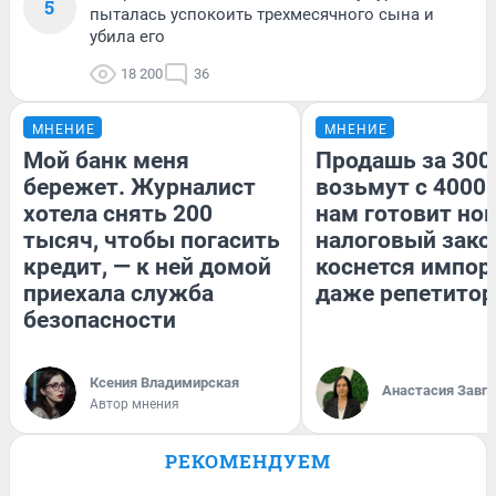
5
пыталась успокоить трехмесячного сына и
убила его
18 200
36
МНЕНИЕ
МНЕНИЕ
Мой банк меня
Продашь за 3000
бережет. Журналист
возьмут с 4000.
хотела снять 200
нам готовит но
тысяч, чтобы погасить
налоговый зако
кредит, — к ней домой
коснется импор
приехала служба
даже репетитор
безопасности
Ксения Владимирская
Анастасия Завг
Автор мнения
РЕКОМЕНДУЕМ