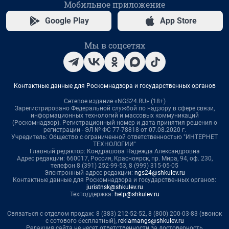
Мобильное приложение
Google Play
App Store
Мы в соцсетях
Контактные данные для Роскомнадзора и государственных органов
Сетевое издание «NGS24.RU» (18+)
Зарегистрировано Федеральной службой по надзору в сфере связи,
информационных технологий и массовых коммуникаций
(Роскомнадзор). Регистрационный номер и дата принятия решения о
регистрации - ЭЛ № ФС 77-78818 от 07.08.2020 г.
Учредитель: Общество с ограниченной ответственностью "ИНТЕРНЕТ
ТЕХНОЛОГИИ"
Главный редактор: Кондрашова Надежда Александровна
Адрес редакции: 660017, Россия, Красноярск, пр. Мира, 94, оф. 230,
телефон 8 (391) 252-99-53, 8 (999) 315-05-05
Электронный адрес редакции:
ngs24@shkulev.ru
Контактные данные для Роскомнадзора и государственных органов:
juristnsk@shkulev.ru
Техподдержка:
help@shkulev.ru
Связаться с отделом продаж: 8 (383) 212-52-52, 8 (800) 200-03-83 (звонок
с сотового бесплатный),
reklamangs@shkulev.ru
Редакция сайта не несет ответственности за достоверность