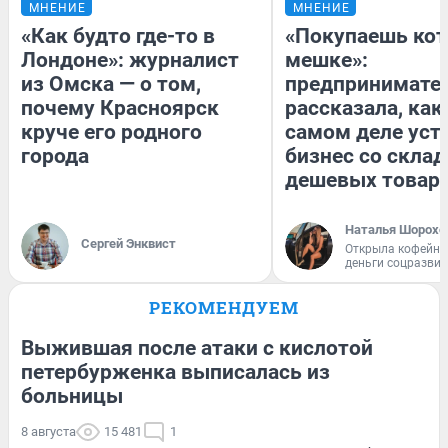
МНЕНИЕ
МНЕНИЕ
«Как будто где-то в
«Покупаешь кот
Лондоне»: журналист
мешке»:
из Омска — о том,
предпринимате
почему Красноярск
рассказала, как
круче его родного
самом деле уст
города
бизнес со скла
дешевых товар
Наталья Шорохо
Сергей Энквист
Открыла кофейну
деньги соцразви
РЕКОМЕНДУЕМ
Выжившая после атаки с кислотой
петербурженка выписалась из
больницы
8 августа
15 481
1