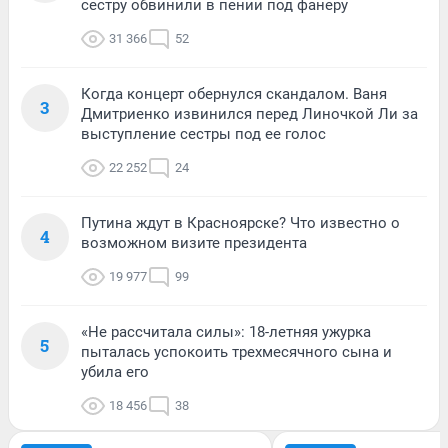
сестру обвинили в пении под фанеру
31 366
52
Когда концерт обернулся скандалом. Ваня
3
Дмитриенко извинился перед Линочкой Ли за
выступление сестры под ее голос
22 252
24
Путина ждут в Красноярске? Что известно о
4
возможном визите президента
19 977
99
«Не рассчитала силы»: 18-летняя ужурка
5
пыталась успокоить трехмесячного сына и
убила его
18 456
38