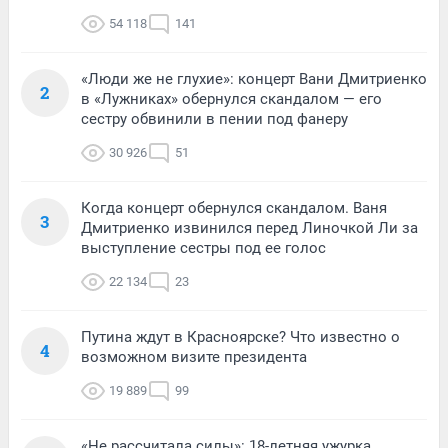
54 118
141
«Люди же не глухие»: концерт Вани Дмитриенко
2
в «Лужниках» обернулся скандалом — его
сестру обвинили в пении под фанеру
30 926
51
Когда концерт обернулся скандалом. Ваня
3
Дмитриенко извинился перед Линочкой Ли за
выступление сестры под ее голос
22 134
23
Путина ждут в Красноярске? Что известно о
4
возможном визите президента
19 889
99
«Не рассчитала силы»: 18-летняя ужурка