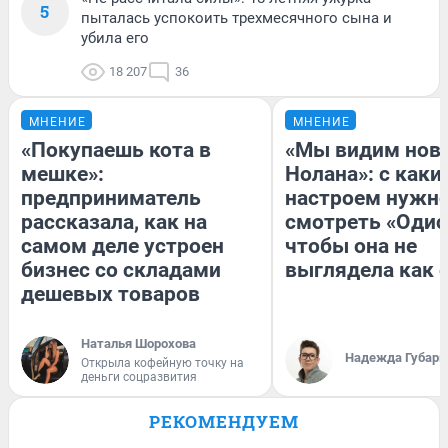
5
пыталась успокоить трехмесячного сына и
убила его
18 207
36
МНЕНИЕ
МНЕНИЕ
«Покупаешь кота в
«Мы видим нов
мешке»:
Нолана»: с каки
предприниматель
настроем нужн
рассказала, как на
смотреть «Одис
самом деле устроен
чтобы она не
бизнес со складами
выглядела как 
дешевых товаров
Наталья Шорохова
Надежда Губарь
Открыла кофейную точку на
деньги соцразвития
РЕКОМЕНДУЕМ