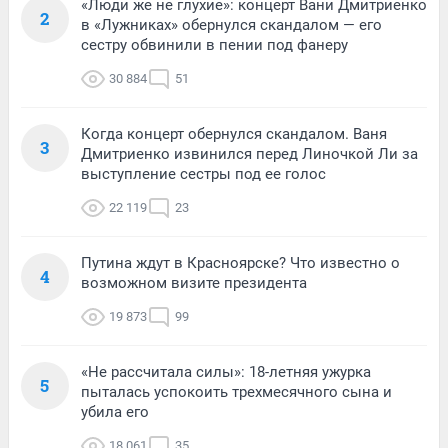
«Люди же не глухие»: концерт Вани Дмитриенко
2
в «Лужниках» обернулся скандалом — его
сестру обвинили в пении под фанеру
30 884
51
Когда концерт обернулся скандалом. Ваня
3
Дмитриенко извинился перед Линочкой Ли за
выступление сестры под ее голос
22 119
23
Путина ждут в Красноярске? Что известно о
4
возможном визите президента
19 873
99
«Не рассчитала силы»: 18-летняя ужурка
5
пыталась успокоить трехмесячного сына и
убила его
18 061
35