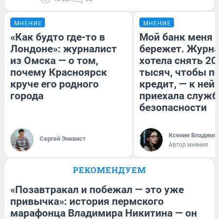
МНЕНИЕ
МНЕНИЕ
«Как будто где-то в
Мой банк меня
Лондоне»: журналист
бережет. Журн
из Омска — о том,
хотела снять 20
почему Красноярск
тысяч, чтобы п
круче его родного
кредит, — к ней
города
приехала служб
безопасности
Ксения Владими
Сергей Энквист
Автор мнения
РЕКОМЕНДУЕМ
«Позавтракал и побежал — это уже
привычка»: история пермского
марафонца Владимира Никитина — он