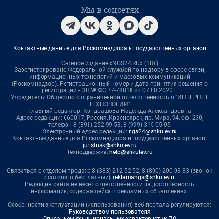
Мы в соцсетях
Контактные данные для Роскомнадзора и государственных органов
Сетевое издание «NGS24.RU» (18+)
Зарегистрировано Федеральной службой по надзору в сфере связи,
информационных технологий и массовых коммуникаций
(Роскомнадзор). Регистрационный номер и дата принятия решения о
регистрации - ЭЛ № ФС 77-78818 от 07.08.2020 г.
Учредитель: Общество с ограниченной ответственностью "ИНТЕРНЕТ
ТЕХНОЛОГИИ"
Главный редактор: Кондрашова Надежда Александровна
Адрес редакции: 660017, Россия, Красноярск, пр. Мира, 94, оф. 230,
телефон 8 (391) 252-99-53, 8 (999) 315-05-05
Электронный адрес редакции:
ngs24@shkulev.ru
Контактные данные для Роскомнадзора и государственных органов:
juristnsk@shkulev.ru
Техподдержка:
help@shkulev.ru
Связаться с отделом продаж: 8 (383) 212-52-52, 8 (800) 200-03-83 (звонок
с сотового бесплатный),
reklamangs@shkulev.ru
Редакция сайта не несет ответственности за достоверность
информации, содержащейся в рекламных объявлениях.
Особенности эксплуатации (использования) веб-портала регулируются:
Руководством пользователя
Описанием функциональных характеристик ПО