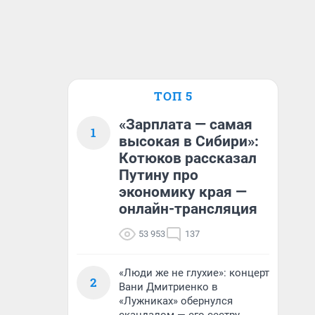
ТОП 5
«Зарплата — самая
1
высокая в Сибири»:
Котюков рассказал
Путину про
экономику края —
онлайн-трансляция
53 953
137
«Люди же не глухие»: концерт
2
Вани Дмитриенко в
«Лужниках» обернулся