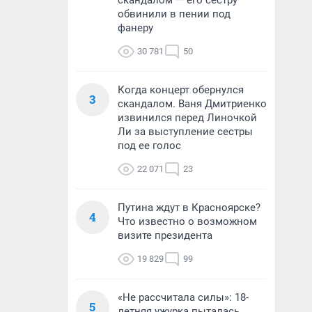
скандалом — его сестру
обвинили в пении под
фанеру
30 781
50
Когда концерт обернулся
3
скандалом. Ваня Дмитриенко
извинился перед Линочкой
Ли за выступление сестры
под ее голос
22 071
23
Путина ждут в Красноярске?
4
Что известно о возможном
визите президента
19 829
99
«Не рассчитала силы»: 18-
5
летняя ужурка пыталась