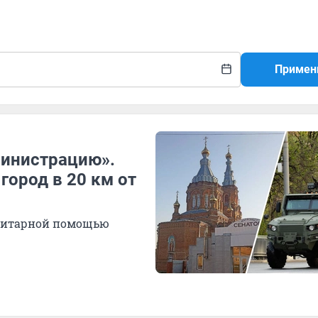
Примен
министрацию».
город в 20 км от
анитарной помощью