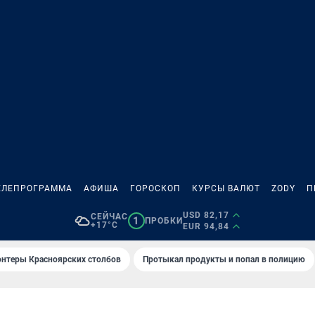
ЕЛЕПРОГРАММА
АФИША
ГОРОСКОП
КУРСЫ ВАЛЮТ
ZODY
П
USD 82,17
СЕЙЧАС
1
ПРОБКИ
+17°C
EUR 94,84
онтеры Красноярских столбов
Протыкал продукты и попал в полицию