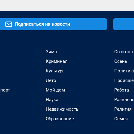
Подписаться на новости
Зима
Он и она
Криминал
Осень
Культура
Политик
Лето
Происше
спорт
Мой дом
Работа
Наука
Развлеч
Недвижимость
Религия
Образование
Семья