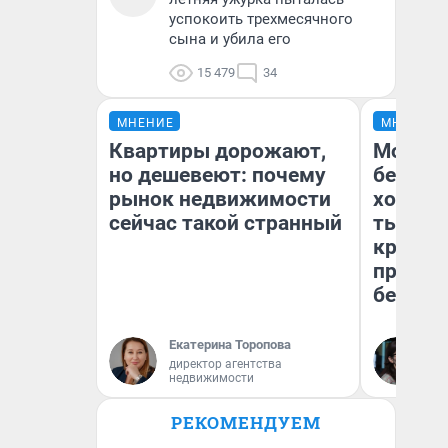
успокоить трехмесячного
сына и убила его
15 479
34
МНЕНИЕ
МНЕНИЕ
Квартиры дорожают,
Мой ба
но дешевеют: почему
береже
рынок недвижимости
хотела 
сейчас такой странный
тысяч,
кредит,
приеха
безопа
Екатерина Торопова
Кс
директор агентства
Ав
недвижимости
РЕКОМЕНДУЕМ