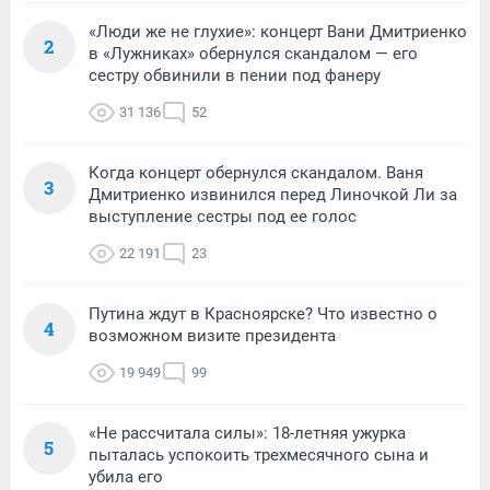
«Люди же не глухие»: концерт Вани Дмитриенко
2
в «Лужниках» обернулся скандалом — его
сестру обвинили в пении под фанеру
31 136
52
Когда концерт обернулся скандалом. Ваня
3
Дмитриенко извинился перед Линочкой Ли за
выступление сестры под ее голос
22 191
23
Путина ждут в Красноярске? Что известно о
4
возможном визите президента
19 949
99
«Не рассчитала силы»: 18-летняя ужурка
5
пыталась успокоить трехмесячного сына и
убила его