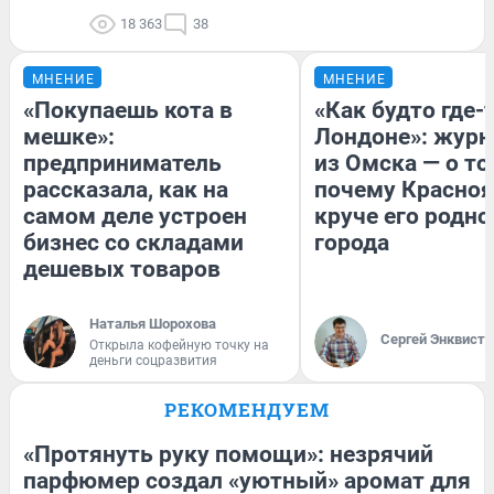
18 363
38
МНЕНИЕ
МНЕНИЕ
«Покупаешь кота в
«Как будто где-
мешке»:
Лондоне»: журн
предприниматель
из Омска — о то
рассказала, как на
почему Красно
самом деле устроен
круче его родно
бизнес со складами
города
дешевых товаров
Наталья Шорохова
Сергей Энквист
Открыла кофейную точку на
деньги соцразвития
РЕКОМЕНДУЕМ
«Протянуть руку помощи»: незрячий
парфюмер создал «уютный» аромат для