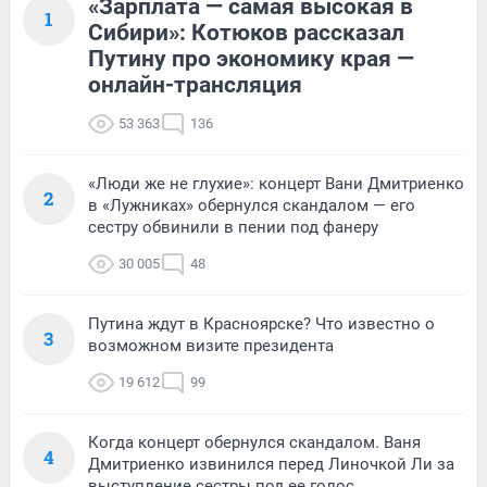
«Зарплата — самая высокая в
1
Сибири»: Котюков рассказал
Путину про экономику края —
онлайн-трансляция
53 363
136
«Люди же не глухие»: концерт Вани Дмитриенко
2
в «Лужниках» обернулся скандалом — его
сестру обвинили в пении под фанеру
30 005
48
Путина ждут в Красноярске? Что известно о
3
возможном визите президента
19 612
99
Когда концерт обернулся скандалом. Ваня
4
Дмитриенко извинился перед Линочкой Ли за
выступление сестры под ее голос