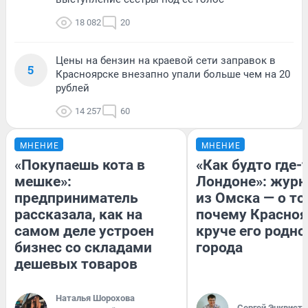
18 082
20
Цены на бензин на краевой сети заправок в
5
Красноярске внезапно упали больше чем на 20
рублей
14 257
60
МНЕНИЕ
МНЕНИЕ
«Покупаешь кота в
«Как будто где-
мешке»:
Лондоне»: журн
предприниматель
из Омска — о то
рассказала, как на
почему Красно
самом деле устроен
круче его родно
бизнес со складами
города
дешевых товаров
Наталья Шорохова
Сергей Энквист