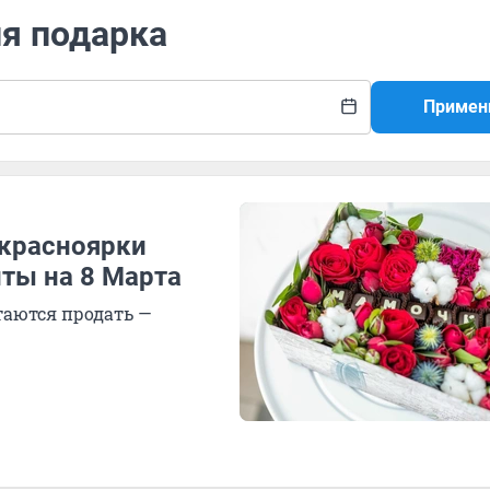
ля подарка
Примен
 красноярки
ты на 8 Марта
таются продать —