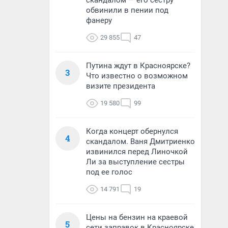
скандалом — его сестру
обвинили в пении под
фанеру
29 855
47
Путина ждут в Красноярске?
3
Что известно о возможном
визите президента
19 580
99
Когда концерт обернулся
4
скандалом. Ваня Дмитриенко
извинился перед Линочкой
Ли за выступление сестры
под ее голос
14 791
19
Цены на бензин на краевой
5
сети заправок в Красноярске