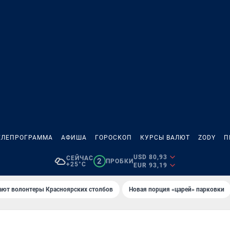
ЕЛЕПРОГРАММА
АФИША
ГОРОСКОП
КУРСЫ ВАЛЮТ
ZODY
П
USD 80,93
СЕЙЧАС
2
ПРОБКИ
+25°C
EUR 93,19
ают волонтеры Красноярских столбов
Новaя порция «цaрей» пaрковки