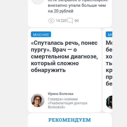
внезапно упали больше чем
на 20 рублей
14 220
60
МНЕНИЕ
МНЕНИЕ
«Спуталась речь, понес
Мой ба
пургу». Врач — о
береже
смертельном диагнозе,
хотела 
который сложно
тысяч,
обнаружить
кредит,
приеха
безопа
Ирина Волкова
Главврач клиники
Кс
«Реабилитация доктора
Ав
Волковой»
РЕКОМЕНДУЕМ