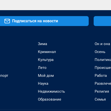
Подписаться на новости
Зима
Он и она
Криминал
Осень
Культура
Политик
Лето
Происше
спорт
Мой дом
Работа
Наука
Развлеч
Недвижимость
Религия
Образование
Семья