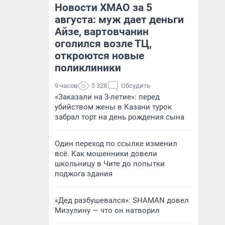
Новости ХМАО за 5
августа: муж дает деньги
Айзе, вартовчанин
оголился возле ТЦ,
откроются новые
поликлиники
9 часов
5 328
Обсудить
«Заказали на 3-летие»: перед
убийством жены в Казани турок
забрал торт на день рождения сына
Один переход по ссылке изменил
всё. Как мошенники довели
школьницу в Чите до попытки
поджога здания
«Дед разбушевался»: SHAMAN довел
Мизулину — что он натворил