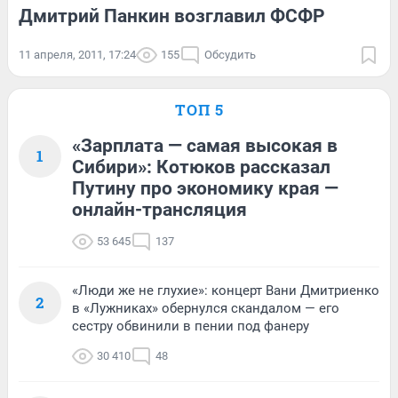
Дмитрий Панкин возглавил ФСФР
11 апреля, 2011, 17:24
155
Обсудить
ТОП 5
«Зарплата — самая высокая в
1
Сибири»: Котюков рассказал
Путину про экономику края —
онлайн-трансляция
53 645
137
«Люди же не глухие»: концерт Вани Дмитриенко
2
в «Лужниках» обернулся скандалом — его
сестру обвинили в пении под фанеру
30 410
48