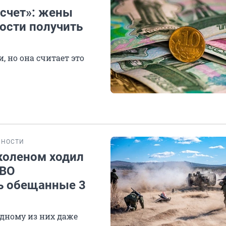
 счет»: жены
ости получить
, но она считает это
БНОСТИ
коленом ходил
СВО
ь обещанные 3
одному из них даже