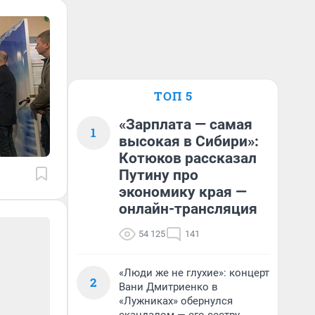
ТОП 5
«Зарплата — самая
1
высокая в Сибири»:
Котюков рассказал
Путину про
экономику края —
онлайн-трансляция
54 125
141
«Люди же не глухие»: концерт
2
Вани Дмитриенко в
«Лужниках» обернулся