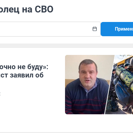
олец на СВО
Примен
чно не буду»:
ст заявил об
и