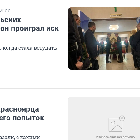
ОРИИ
льских
 он проиграл иск
о когда стала вступать
 красноярца
 его попыток
азали, с какими