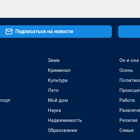
Подписаться на новости
Зима
Он и она
Криминал
Осень
Культура
Политик
Лето
Происше
спорт
Мой дом
Работа
Наука
Развлеч
Недвижимость
Религия
Образование
Семья