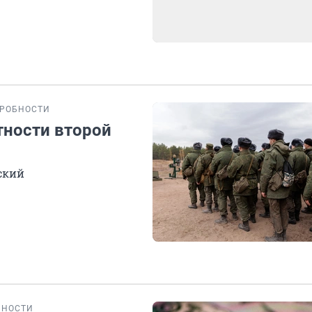
РОБНОСТИ
тности второй
ский
БНОСТИ