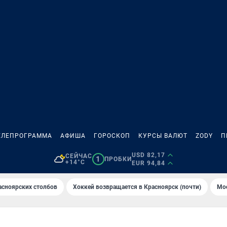
ЕЛЕПРОГРАММА
АФИША
ГОРОСКОП
КУРСЫ ВАЛЮТ
ZODY
П
USD 82,17
СЕЙЧАС
1
ПРОБКИ
+14°C
EUR 94,84
асноярских столбов
Хоккей возвращается в Красноярск (почти)
Мос