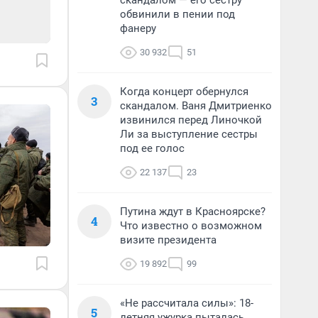
скандалом — его сестру
обвинили в пении под
фанеру
30 932
51
Когда концерт обернулся
3
скандалом. Ваня Дмитриенко
извинился перед Линочкой
Ли за выступление сестры
под ее голос
22 137
23
Путина ждут в Красноярске?
4
Что известно о возможном
визите президента
19 892
99
«Не рассчитала силы»: 18-
5
летняя ужурка пыталась