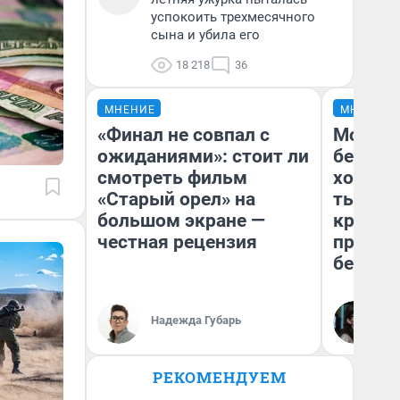
успокоить трехмесячного
сына и убила его
18 218
36
МНЕНИЕ
МНЕНИЕ
«Финал не совпал с
Мой ба
ожиданиями»: стоит ли
береже
смотреть фильм
хотела 
«Старый орел» на
тысяч,
большом экране —
кредит,
честная рецензия
приеха
безопа
Кс
Надежда Губарь
Ав
РЕКОМЕНДУЕМ