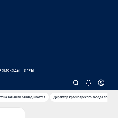
РОМОКОДЫ
ИГРЫ
т на Татышев откладывается
Директор красноярского завода под сан