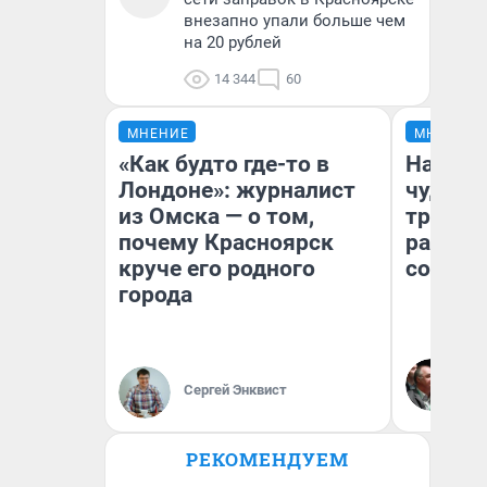
внезапно упали больше чем
на 20 рублей
14 344
60
МНЕНИЕ
МНЕНИЕ
«Как будто где-то в
Наслед
Лондоне»: журналист
чудом 
из Омска — о том,
трансп
почему Красноярск
разнес
круче его родного
советс
города
Ол
Бл
Сергей Энквист
вл
би
РЕКОМЕНДУЕМ