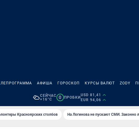
ЕЛЕПРОГРАММА
АФИША
ГОРОСКОП
КУРСЫ ВАЛЮТ
ZODY
П
USD 81,41
СЕЙЧАС
0
ПРОБКИ
+16°C
EUR 94,06
олонтеры Красноярских столбов
На Логинова не пускают СМИ. Законно 