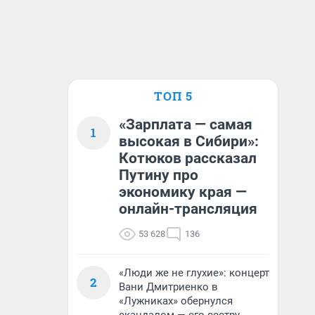
ТОП 5
«Зарплата — самая
1
высокая в Сибири»:
Котюков рассказал
Путину про
экономику края —
онлайн-трансляция
53 628
136
«Люди же не глухие»: концерт
2
Вани Дмитриенко в
«Лужниках» обернулся