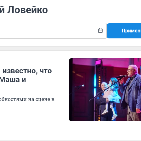
ий Ловейко
Примен
известно, что
«Маша и
бностями на сцене в