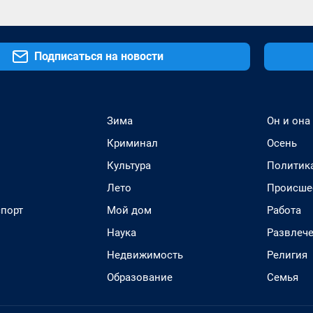
Подписаться на новости
Зима
Он и она
Криминал
Осень
Культура
Политик
Лето
Происше
спорт
Мой дом
Работа
Наука
Развлеч
Недвижимость
Религия
Образование
Семья