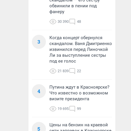
скандалом — его сестру
обвинили в пении под
фанеру
30 390
48
Когда концерт обернулся
3
скандалом. Ваня Дмитриенко
извинился перед Линочкой
Ли за выступление сестры
под ее голос
21 839
22
Путина ждут в Красноярске?
4
Что известно о возможном
визите президента
19 695
99
Цены на бензин на краевой
5
сети заправок в Красноярске