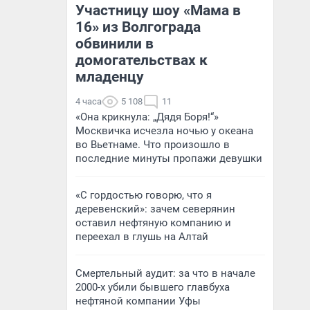
Участницу шоу «Мама в
16» из Волгограда
обвинили в
домогательствах к
младенцу
4 часа
5 108
11
«Она крикнула: „Дядя Боря!“»
Москвичка исчезла ночью у океана
во Вьетнаме. Что произошло в
последние минуты пропажи девушки
«С гордостью говорю, что я
деревенский»: зачем северянин
оставил нефтяную компанию и
переехал в глушь на Алтай
Смертельный аудит: за что в начале
2000-х убили бывшего главбуха
нефтяной компании Уфы