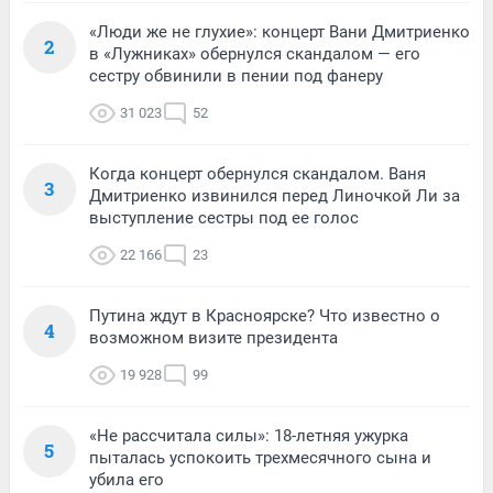
«Люди же не глухие»: концерт Вани Дмитриенко
2
в «Лужниках» обернулся скандалом — его
сестру обвинили в пении под фанеру
31 023
52
Когда концерт обернулся скандалом. Ваня
3
Дмитриенко извинился перед Линочкой Ли за
выступление сестры под ее голос
22 166
23
Путина ждут в Красноярске? Что известно о
4
возможном визите президента
19 928
99
«Не рассчитала силы»: 18-летняя ужурка
5
пыталась успокоить трехмесячного сына и
убила его