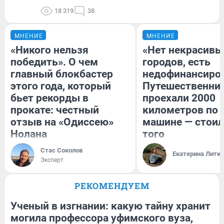
18 319
38
МНЕНИЕ
МНЕНИЕ
«Никого нельзя
«Нет некрасивы
победить». О чем
городов, есть
главный блокбастер
недофинансиро
этого года, который
Путешественни
бьет рекорды в
проехали 2000
прокате: честный
километров по 
отзыв на «Одиссею»
машине — стоил
Нолана
того
Стас Соколов
Екатерина Литк
Эксперт
РЕКОМЕНДУЕМ
Ученый в изгнании: какую тайну хранит
могила профессора уфимского вуза,