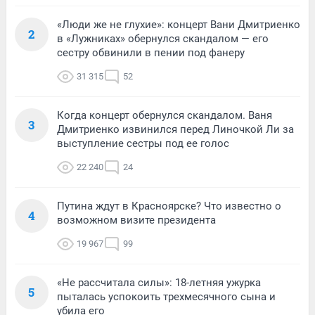
«Люди же не глухие»: концерт Вани Дмитриенко
2
в «Лужниках» обернулся скандалом — его
сестру обвинили в пении под фанеру
31 315
52
Когда концерт обернулся скандалом. Ваня
3
Дмитриенко извинился перед Линочкой Ли за
выступление сестры под ее голос
22 240
24
Путина ждут в Красноярске? Что известно о
4
возможном визите президента
19 967
99
«Не рассчитала силы»: 18-летняя ужурка
5
пыталась успокоить трехмесячного сына и
убила его