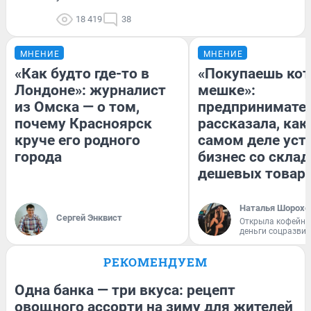
18 419
38
МНЕНИЕ
МНЕНИЕ
«Как будто где-то в
«Покупаешь кот
Лондоне»: журналист
мешке»:
из Омска — о том,
предпринимате
почему Красноярск
рассказала, как
круче его родного
самом деле уст
города
бизнес со скла
дешевых товар
Наталья Шорохо
Сергей Энквист
Открыла кофейну
деньги соцразви
РЕКОМЕНДУЕМ
Одна банка — три вкуса: рецепт
овощного ассорти на зиму для жителей