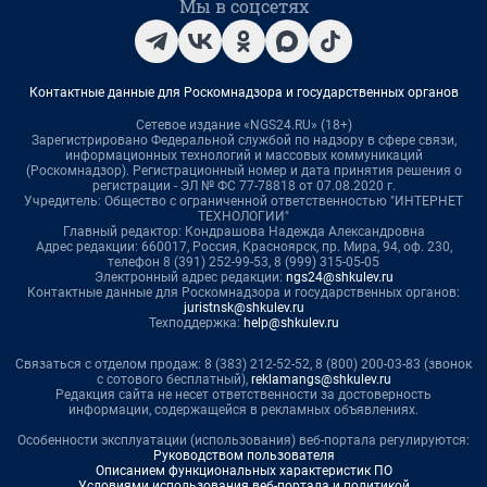
Мы в соцсетях
Контактные данные для Роскомнадзора и государственных органов
Сетевое издание «NGS24.RU» (18+)
Зарегистрировано Федеральной службой по надзору в сфере связи,
информационных технологий и массовых коммуникаций
(Роскомнадзор). Регистрационный номер и дата принятия решения о
регистрации - ЭЛ № ФС 77-78818 от 07.08.2020 г.
Учредитель: Общество с ограниченной ответственностью "ИНТЕРНЕТ
ТЕХНОЛОГИИ"
Главный редактор: Кондрашова Надежда Александровна
Адрес редакции: 660017, Россия, Красноярск, пр. Мира, 94, оф. 230,
телефон 8 (391) 252-99-53, 8 (999) 315-05-05
Электронный адрес редакции:
ngs24@shkulev.ru
Контактные данные для Роскомнадзора и государственных органов:
juristnsk@shkulev.ru
Техподдержка:
help@shkulev.ru
Связаться с отделом продаж: 8 (383) 212-52-52, 8 (800) 200-03-83 (звонок
с сотового бесплатный),
reklamangs@shkulev.ru
Редакция сайта не несет ответственности за достоверность
информации, содержащейся в рекламных объявлениях.
Особенности эксплуатации (использования) веб-портала регулируются:
Руководством пользователя
Описанием функциональных характеристик ПО
Условиями использования веб-портала и политикой