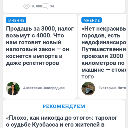
16 888
34
МНЕНИЕ
МНЕНИЕ
Продашь за 3000, налог
«Нет некрасивы
возьмут с 4000. Что
городов, есть
нам готовит новый
недофинансиро
налоговый закон — он
Путешественни
коснется импорта и
проехали 2000
даже репетиторов
километров по 
машине — стоил
того
Анастасия Завгородняя
Екатерина Литк
РЕКОМЕНДУЕМ
«Плохо, как никогда до этого»: таролог
о судьбе Кузбасса и его жителей в