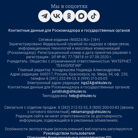
Мы в соцсетях
Контактные данные для Роскомнадзора и государственных органов
Сетевое издание «NGS24.RU» (18+)
Зарегистрировано Федеральной службой по надзору в сфере связи,
информационных технологий и массовых коммуникаций
(Роскомнадзор). Регистрационный номер и дата принятия решения о
регистрации - ЭЛ № ФС 77-78818 от 07.08.2020 г.
Учредитель: Общество с ограниченной ответственностью "ИНТЕРНЕТ
ТЕХНОЛОГИИ"
Главный редактор: Кондрашова Надежда Александровна
Адрес редакции: 660017, Россия, Красноярск, пр. Мира, 94, оф. 230,
телефон 8 (391) 252-99-53, 8 (999) 315-05-05
Электронный адрес редакции:
ngs24@shkulev.ru
Контактные данные для Роскомнадзора и государственных органов:
juristnsk@shkulev.ru
Техподдержка:
help@shkulev.ru
Связаться с отделом продаж: 8 (383) 212-52-52, 8 (800) 200-03-83 (звонок
с сотового бесплатный),
reklamangs@shkulev.ru
Редакция сайта не несет ответственности за достоверность
информации, содержащейся в рекламных объявлениях.
Особенности эксплуатации (использования) веб-портала регулируются:
Руководством пользователя
Описанием функциональных характеристик ПО