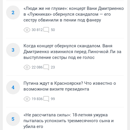
«Люди же не глухие»: концерт Вани Дмитриенко
2
в «Лужниках» обернулся скандалом — его
сестру обвинили в пении под фанеру
30 812
50
Когда концерт обернулся скандалом. Ваня
3
Дмитриенко извинился перед Линочкой Ли за
выступление сестры под ее голос
22 086
23
Путина ждут в Красноярске? Что известно о
4
возможном визите президента
19 836
99
«Не рассчитала силы»: 18-летняя ужурка
5
пыталась успокоить трехмесячного сына и
убила его