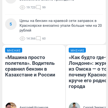
19 723
99
Цены на бензин на краевой сети заправок в
5
Красноярске внезапно упали больше чем на 20
рублей
14 366
60
МНЕНИЕ
МНЕНИЕ
«Машина просто
«Как будто где-
полетела». Водитель
Лондоне»: журн
сравнил бензин в
из Омска — о то
Казахстане и России
почему Красно
круче его родно
города
Анатолий Кузнецов
Сергей Энквист