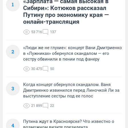
«Зарплата — самая высокая в
1
Сибири»: Котюков рассказал
Путину про экономику края —
онлайн-трансляция
53 716
137
«Люди же не глухие»: концерт Вани Дмитриенко
2
в «Лужниках» обернулся скандалом — его
сестру обвинили в пении под фанеру
30 475
50
Когда концерт обернулся скандалом. Ваня
3
Дмитриенко извинился перед Линочкой Ли за
выступление сестры под ее голос
21 899
22
Путина ждут в Красноярске? Что известно о
4
возможном визите президента