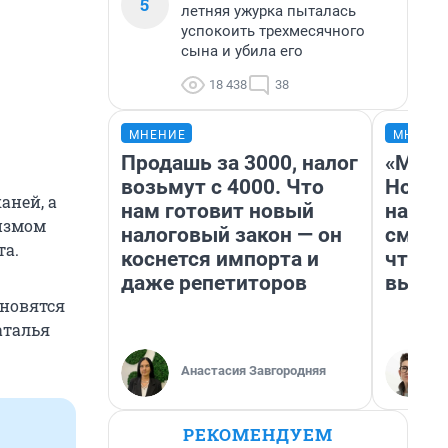
5
летняя ужурка пыталась
успокоить трехмесячного
сына и убила его
18 438
38
МНЕНИЕ
МНЕНИ
Продашь за 3000, налог
«Мы в
возьмут с 4000. Что
Нолан
аней, а
нам готовит новый
настр
измом
налоговый закон — он
смотр
та.
коснется импорта и
чтобы
даже репетиторов
выгля
ановятся
аталья
Анастасия Завгородняя
РЕКОМЕНДУЕМ