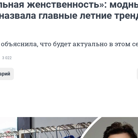
льная женственность»: модн
 назвала главные летние трен
объяснила, что будет актуально в этом с
3 022
арий