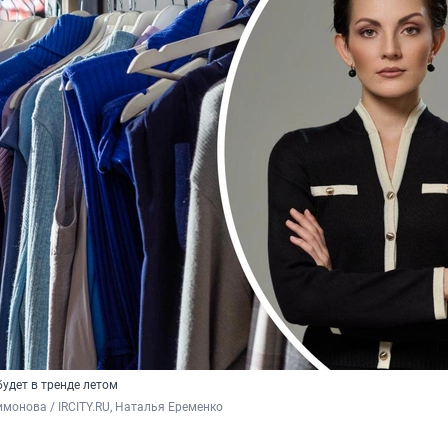
будет в тренде летом
монова / IRCITY.RU, Наталья Еременко 