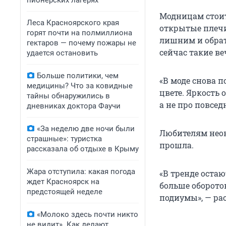
пионерских лагерях
Модницам стоит
Леса Красноярского края
открытые плечи
горят почти на полмиллиона
лишним и обрат
гектаров — почему пожары не
сейчас такие в
удается остановить
Больше политики, чем
«В моде снова 
медицины? Что за ковидные
цвете. Яркость 
тайны обнаружились в
а не про повсе
дневниках доктора Фаучи
«За неделю две ночи были
Любителям неон
страшные»: туристка
прошла.
рассказала об отдыхе в Крыму
Жара отступила: какая погода
«В тренде остаю
ждет Красноярск на
больше оборото
предстоящей неделе
подиумы», — ра
«Молоко здесь почти никто
не видит». Как делают