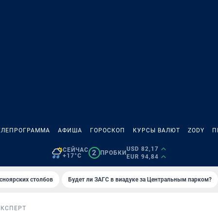
ЕЛЕПРОГРАММА
АФИША
ГОРОСКОП
КУРСЫ ВАЛЮТ
ZODY
П
USD 82,17
СЕЙЧАС
2
ПРОБКИ
+17°C
EUR 94,84
сноярских столбов
Будет ли ЗАГС в виадуке за Центральным парком?
ЭКСПЕРТ