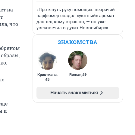
ет на
«Протянуть руку помощи»: незрячий
парфюмер создал «уютный» аромат
ет
для тех, кому страшно, — он уже
ла, что
увековечил в духах Новосибирск
ЗНАКОМСТВА
ребряном
 образы,
ко.
Кристиана
,
Roman
,
49
не
45
Начать знакомиться
еще
ы и