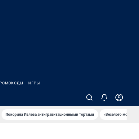
РОМОКОДЫ
ИГРЫ
Покорила Ивлева антигравитационными тортами
«Веселого молочни