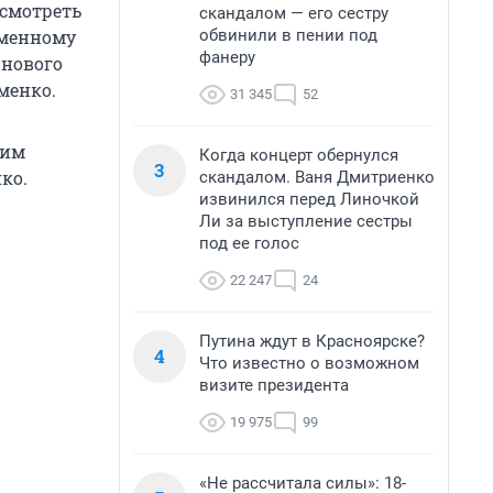
есмотреть
скандалом — его сестру
обвинили в пении под
еменному
фанеру
 нового
менко.
31 345
52
тим
Когда концерт обернулся
3
ко.
скандалом. Ваня Дмитриенко
извинился перед Линочкой
Ли за выступление сестры
под ее голос
22 247
24
Путина ждут в Красноярске?
4
Что известно о возможном
визите президента
19 975
99
«Не рассчитала силы»: 18-