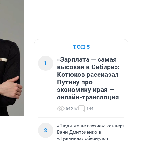
ТОП 5
«Зарплата — самая
1
высокая в Сибири»:
Котюков рассказал
Путину про
экономику края —
онлайн-трансляция
54 257
144
«Люди же не глухие»: концерт
2
Вани Дмитриенко в
«Лужниках» обернулся