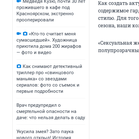
Медведя Кузю, почти 30 лет
Как создать ак
прожившего в кафе под
содержимое гар
Красноярском, экстренно
стилю. Для тог
прооперировали
сезона, наши к
«Кто-то считает меня
сумасшедшей». Художница
«Сексуальная же
приютила дома 200 жирафов
полупрозрачные 
— фото и видео
Как снимают детективный
триллер про «свинцового
маньяка» со звездами
сериалов: фото со съемок и
первые подробности
Врач предупредил о
смертельной опасности на
даче: что нельзя делать в саду
Укусила змея? Зато паука
нового открыл! История