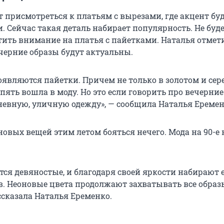
 присмотреться к платьям с вырезами, где акцент буд
. Сейчас такая деталь набирает популярность. Не буд
ить внимание на платья с пайетками. Наталья отмети
ечерние образы будут актуальны.
появляются пайетки. Причем не только в золотом и се
опять вошла в моду. Но это если говорить про вечерние
дневную, уличную одежду», — сообщила Наталья Еремен
овых вещей этим летом бояться нечего. Мода на 90-е 
тся девяностые, и благодаря своей яркости набирают 
в. Неоновые цвета продолжают захватывать все образ
ссказала Наталья Еременко.