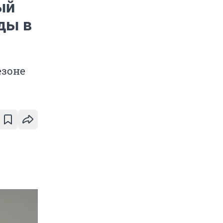
ый
ды в
езоне