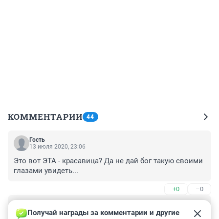
КОММЕНТАРИИ
44
Гость
13 июля 2020, 23:06
Это вот ЭТА - красавица? Да не дай бог такую своими 
глазами увидеть...
+0
–0
Гость
8 июля 2020, 00:31
Получай награды за комментарии и другие 