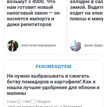
возьмут с 4000. Что
холодно в сало
нам готовит новый
зимой. Водител
налоговый закон — он
ездит на элект
коснется импорта и
плюсы и мину
даже репетиторов
Анастасия Завгородняя
Денис Дедюхи
РЕКОМЕНДУЕМ
Не нужно выбрасывать и сжигать
ботву помидоров и картофеля! Как я
нашла лучшее удобрение для яблони и
малины
2 часа
1 869
Обсудить