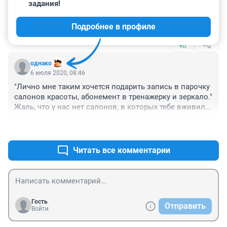
задания!
Вон одна блогерша померла уже... все такая 
ухоженная и стройная. Вот и спросите у ее родных и 
Подробнее в профиле
детей, что бы им было важнее... видеть ее 
искусственно красивой или все таки живой?
+0
–0
однако
6 июля 2020, 08:46
"Лично мне таким хочется подарить запись в парочку 
салонов красоты, абонемент в тренажерку и зеркало." 
Жаль, что у нас нет салонов, в которых тебе вживили 
бы несколько пунктов IQ😂
+3
–0
Читать все комментарии
Гость
Отправить
Войти